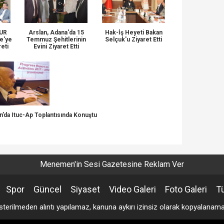
KUR
Arslan, Adana'da 15
Hak-İş Heyeti Bakan
e'ye
Temmuz Şehitlerinin
Selçuk'u Ziyaret Etti
reti
Evini Ziyaret Etti
’da Ituc-Ap Toplantısında Konuştu
Menemen'in Sesi Gazetesine Reklam Ver
Spor
Güncel
Siyaset
Video Galeri
Foto Galeri
T
sterilmeden alıntı yapılamaz, kanuna aykırı izinsiz olarak kopyalana