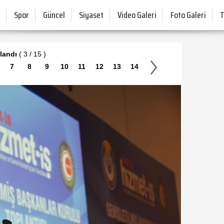
Spor
Güncel
Siyaset
Video Galeri
Foto Galeri
landı
( 3 / 15 )
7
8
9
10
11
12
13
14