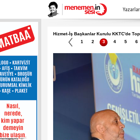
Yazarlar
Hizmet-İş Başkanlar Kurulu KKTC'de Top
1
2
3
4
5
6