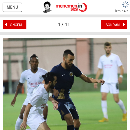
MENÜ
İzmir
40°
1 / 11
ÖNCEKİ
SONRAKİ