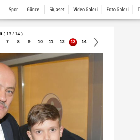
Spor
Güncel
Siyaset
Video Galeri
Foto Galeri
di
( 13 / 14 )
7
8
9
10
11
12
13
14