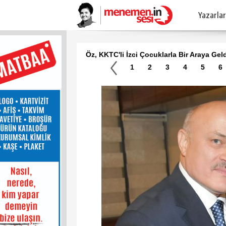
Yazarlar
Öz, KKTC'li İzci Çocuklarla Bir Araya Gel
1
2
3
4
5
6