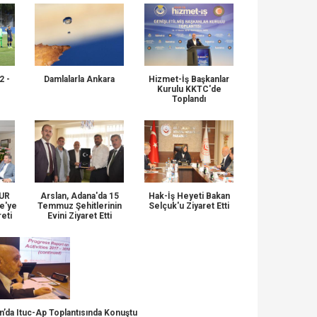
2 -
Damlalarla Ankara
Hizmet-İş Başkanlar
Kurulu KKTC'de
Toplandı
KUR
Arslan, Adana'da 15
Hak-İş Heyeti Bakan
e'ye
Temmuz Şehitlerinin
Selçuk'u Ziyaret Etti
reti
Evini Ziyaret Etti
’da Ituc-Ap Toplantısında Konuştu