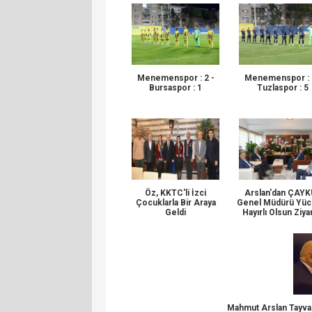
Menemenspor : 2 -
Menemenspor : 
Bursaspor : 1
Tuzlaspor : 5
Öz, KKTC'li İzci
Arslan'dan ÇAY
Çocuklarla Bir Araya
Genel Müdürü Yüc
Geldi
Hayırlı Olsun Ziya
Mahmut Arslan Tayvan