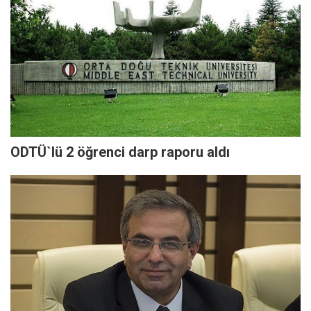
ODTÜ`lü 2 öğrenci darp raporu aldı