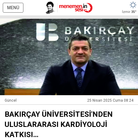
MENÜ
İzmir
35°
Güncel
25 Nisan 2025 Cuma 08:24
BAKIRÇAY ÜNİVERSİTESİ'NDEN
ULUSLARARASI KARDİYOLOJİ
KATKISI…