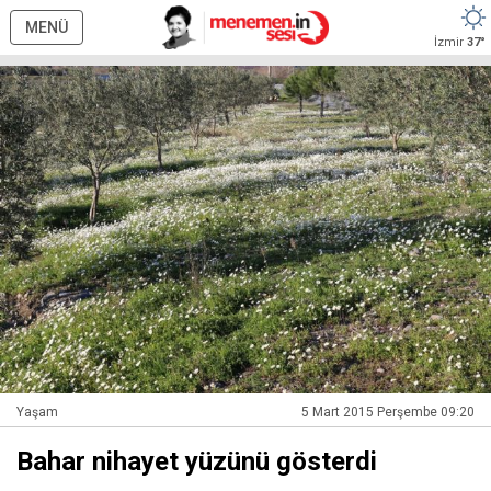
MENÜ
İzmir
37°
Yaşam
5 Mart 2015 Perşembe 09:20
Bahar nihayet yüzünü gösterdi