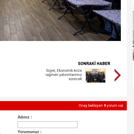
Soyer, Ekonomik krize
rağmen yatırımlarımız
sürecek
Onay bekleyen
9
yorum var.