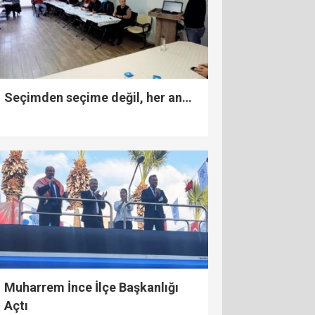
Seçimden seçime değil, her an…
Muharrem İnce İlçe Başkanlığı
Açtı