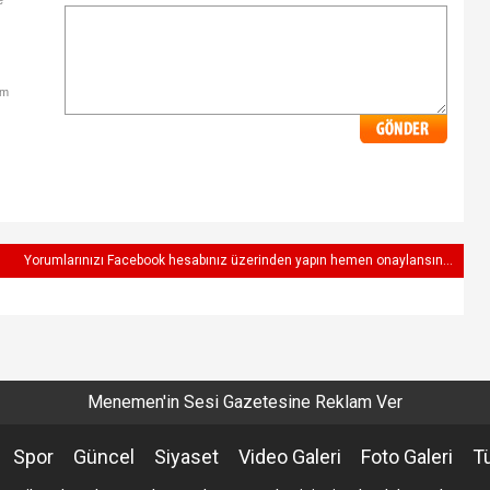
e
im
Yorumlarınızı Facebook hesabınız üzerinden yapın hemen onaylansın...
Menemen'in Sesi Gazetesine Reklam Ver
Spor
Güncel
Siyaset
Video Galeri
Foto Galeri
T