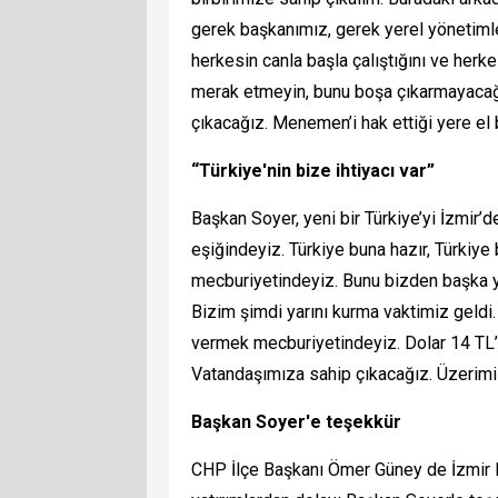
gerek başkanımız, gerek yerel yönetimle
herkesin canla başla çalıştığını ve herk
merak etmeyin, bunu boşa çıkarmayacağ
çıkacağız. Menemen’i hak ettiği yere el b
“Türkiye'nin bize ihtiyacı var”
Başkan Soyer, yeni bir Türkiye’yi İzmir’
eşiğindeyiz. Türkiye buna hazır, Türkiy
mecburiyetindeyiz. Bunu bizden başka 
Bizim şimdi yarını kurma vaktimiz geldi. 
vermek mecburiyetindeyiz. Dolar 14 TL’ye 
Vatandaşımıza sahip çıkacağız. Üzerim
Başkan Soyer'e teşekkür
CHP İlçe Başkanı Ömer Güney de İzmir B