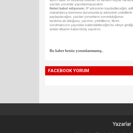
aykırı ifade ve beyanda bulunan ve tamamı büyük harflerl
yazılan yorumlar yayınlanmayacaktır.
Neleri kabul ediyorum:
IP adresimin kaydedileceğini, adli
makamlarca istenmesi durumunda ip adresimin yetkililerle
paylaşılacağını, yazılan yorumların sorumluluğunun
tarafıma ait olduğunu, yazımın, yetkililerce, fikrim
sorulmaksızın yayından kaldırılabileceğini bu siteye girdiğ
andan itibaren kabul etmiş sayılırım.
Bu haber henüz yorumlanmamış...
FACEBOOK YORUM
Yazarlar