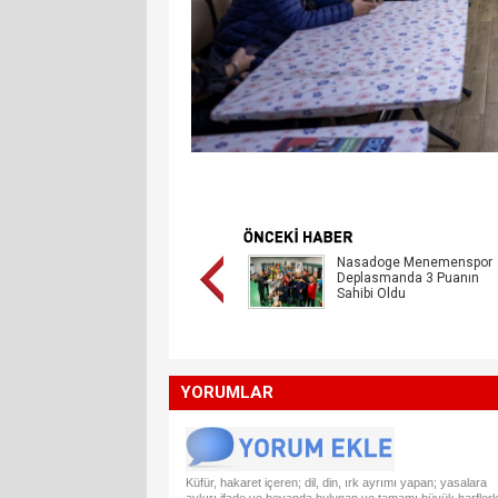
Nasadoge Menemenspor
Deplasmanda 3 Puanın
Sahibi Oldu
YORUMLAR
Küfür, hakaret içeren; dil, din, ırk ayrımı yapan; yasalara