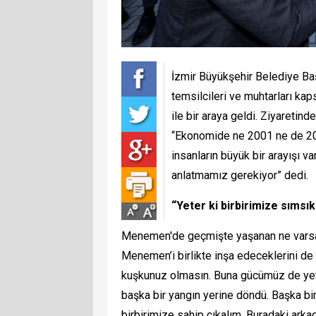
İzmir Büyükşehir Belediye B
temsilcileri ve muhtarları k
ile bir araya geldi. Ziyareti
“Ekonomide ne 2001 ne de 2008
insanların büyük bir arayışı 
anlatmamız gerekiyor” dedi.
“Yeter ki birbirimize sımsıkı
Menemen'de geçmişte yaşanan ne varsa tü
Menemen’i birlikte inşa edeceklerini de 
kuşkunuz olmasın. Buna gücümüz de yeter
başka bir yangın yerine döndü. Başka bir 
birbirimize sahip çıkalım. Buradaki arkad