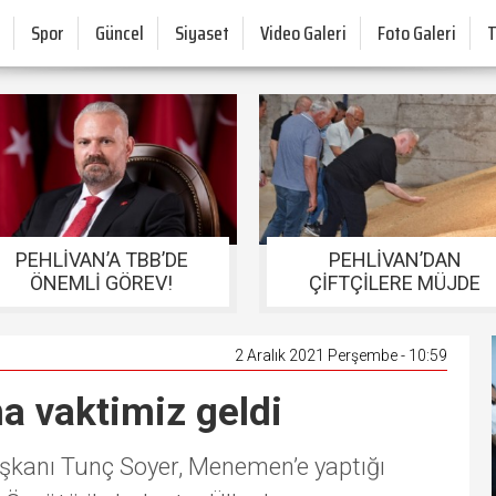
Spor
Güncel
Siyaset
Video Galeri
Foto Galeri
PEHLİVAN’A TBB’DE
PEHLİVAN’DAN
ÖNEMLİ GÖREV!
ÇİFTÇİLERE MÜJDE
2 Aralık 2021 Perşembe - 10:59
a vaktimiz geldi
aşkanı Tunç Soyer, Menemen’e yaptığı