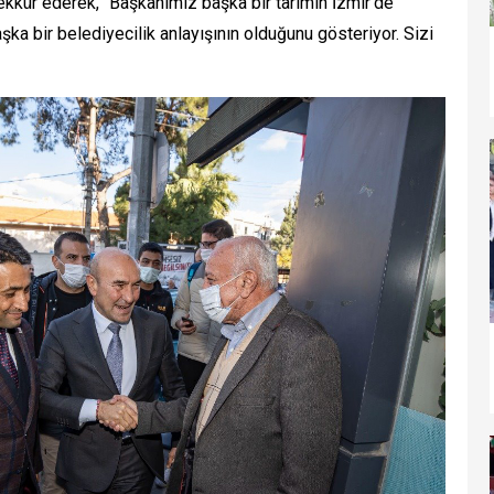
ekkür ederek, “Başkanımız başka bir tarımın İzmir’de
a bir belediyecilik anlayışının olduğunu gösteriyor. Sizi