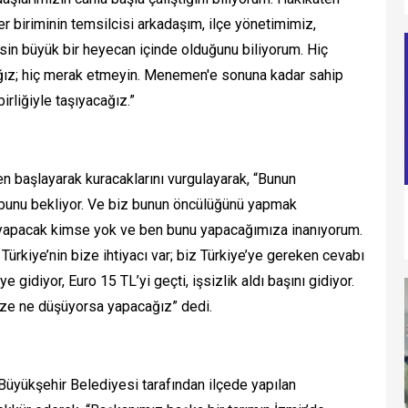
r biriminin temsilcisi arkadaşım, ilçe yönetimimiz,
esin büyük bir heyecan içinde olduğunu biliyorum. Hiç
ız; hiç merak etmeyin. Menemen'e sonuna kadar sahip
irliğiyle taşıyacağız.”
den başlayarak kuracaklarını vurgulayarak, “Bunun
e bunu bekliyor. Ve biz bunun öncülüğünü yapmak
yapacak kimse yok ve ben bunu yapacağımıza inanıyorum.
Türkiye’nin bize ihtiyacı var; biz Türkiye’ye gereken cevabı
gidiyor, Euro 15 TL’yi geçti, işsizlik aldı başını gidiyor.
ize ne düşüyorsa yapacağız” dedi.
üyükşehir Belediyesi tarafından ilçede yapılan