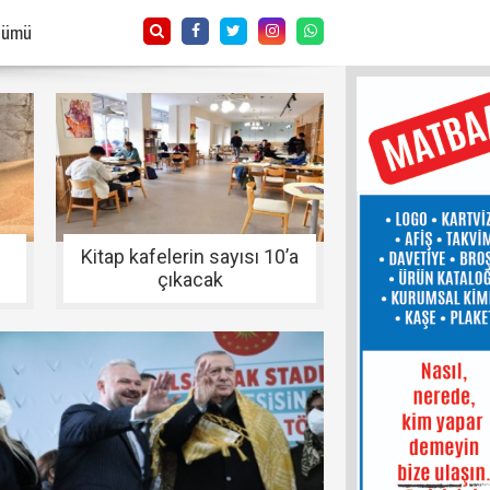
Tümü
Kitap kafelerin sayısı 10’a
çıkacak