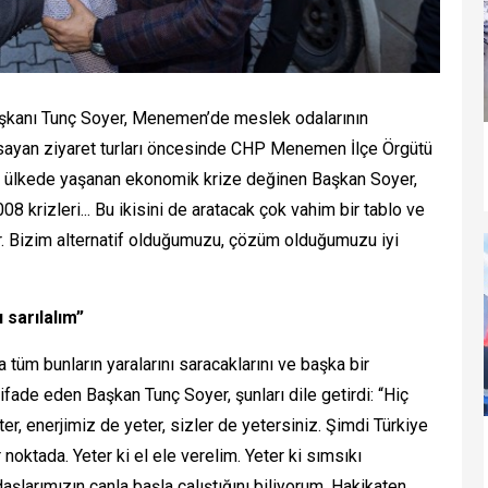
aşkanı Tunç Soyer, Menemen’de meslek odalarının
apsayan ziyaret turları öncesinde CHP Menemen İlçe Örgütü
nde ülkede yaşanan ekonomik krize değinen Başkan Soyer,
 krizleri... Bu ikisini de aratacak çok vahim bir tablo ve
var. Bizim alternatif olduğumuzu, çözüm olduğumuzu iyi
 sarılalım”
m bunların yaralarını saracaklarını ve başka bir
ifade eden Başkan Tunç Soyer, şunları dile getirdi: “Hiç
, enerjimiz de yeter, sizler de yetersiniz. Şimdi Türkiye
noktada. Yeter ki el ele verelim. Yeter ki sımsıkı
aşlarımızın canla başla çalıştığını biliyorum. Hakikaten