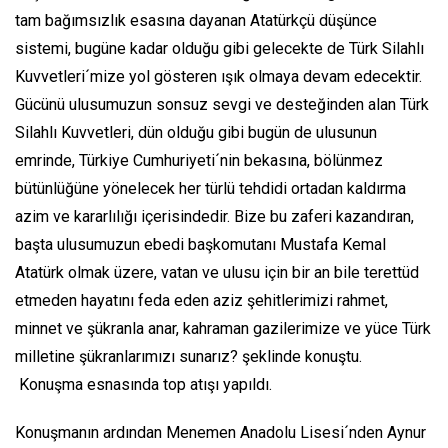
tam bağımsızlık esasına dayanan Atatürkçü düşünce
sistemi, bugüne kadar olduğu gibi gelecekte de Türk Silahlı
Kuvvetleri´mize yol gösteren ışık olmaya devam edecektir.
Gücünü ulusumuzun sonsuz sevgi ve desteğinden alan Türk
Silahlı Kuvvetleri, dün olduğu gibi bugün de ulusunun
emrinde, Türkiye Cumhuriyeti´nin bekasına, bölünmez
bütünlüğüne yönelecek her türlü tehdidi ortadan kaldırma
azim ve kararlılığı içerisindedir. Bize bu zaferi kazandıran,
başta ulusumuzun ebedi başkomutanı Mustafa Kemal
Atatürk olmak üzere, vatan ve ulusu için bir an bile terettüd
etmeden hayatını feda eden aziz şehitlerimizi rahmet,
minnet ve şükranla anar, kahraman gazilerimize ve yüce Türk
milletine şükranlarımızı sunarız? şeklinde konuştu.
Konuşma esnasında top atışı yapıldı.
Konuşmanın ardından Menemen Anadolu Lisesi´nden Aynur