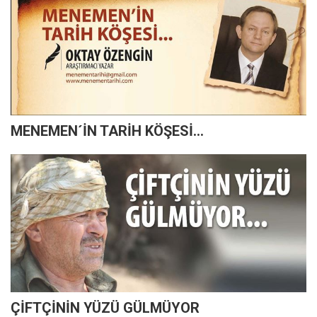
MENEMEN´İN TARİH KÖŞESİ...
ÇİFTÇİNİN YÜZÜ GÜLMÜYOR