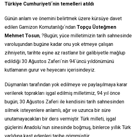
Türkiye Cumhuriyeti´nin temelleri atıldı
Günün anlam ve önemini belirtmek üzere kürsüye davet
edilen Garnizon Komutanlığı´ndan
Topçu Üsteğmen
Mehmet Tosun
, ?Bugün; yüce milletimizin tarih sahnesinde
varoluşundan bugüne kadar onu yok etmeye çalışan
zihniyetin, tarihte eşine az rastlanır bir galibiyetle mağlup
edildiği 30 Ağustos Zaferi´nin 94´üncü yıldönümünü
kutlamanın gurur ve heyecanı içerisindeyiz.
Düşmanları tarafından yok edilmeye ve paylaşılmaya karar
verilerek toprakları işgal edilmiş milletimiz, 94 yıl önce
bugün; 30 Ağustos Zaferi ile kendisini tarih sahnesinden
silmek isteyenlere anlamlı, ağır ve uzunca bir süre
unutamayacakları bir ders vermiştir. Türk milleti, işgal
güçlerini Anadolu´nun sinesinde boğmuş, binlerce yıllık Türk
varlığına kast edenleri tarihe gömmüştür.