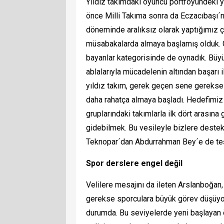
Yıldız takımdaki oyuncu portföyündeki y
önce Milli Takıma sonra da Eczacıbaşı´n
döneminde aralıksız olarak yaptığımız ç
müsabakalarda almaya başlamış olduk. 
bayanlar kategorisinde de oynadık. Büy
ablalarıyla mücadelenin altından başarı i
yıldız takım, gerek geçen sene gerekse 
daha rahatça almaya başladı. Hedefimiz b
gruplarındaki takımlarla ilk dört arasın
gidebilmek. Bu vesileyle bizlere deste
Teknopar´dan Abdurrahman Bey´e de teşe
Spor derslere engel değil
Velilere mesajını da ileten Arslanboğan,
gerekse sporculara büyük görev düşüyor
durumda. Bu seviyelerde yeni başlayan öğ