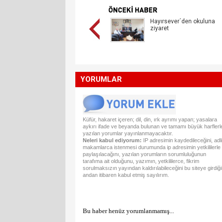
Hayırsever´den okuluna
ziyaret
YORUMLAR
Küfür, hakaret içeren; dil, din, ırk ayrımı yapan; yasalara
aykırı ifade ve beyanda bulunan ve tamamı büyük harflerl
yazılan yorumlar yayınlanmayacaktır.
Neleri kabul ediyorum:
IP adresimin kaydedileceğini, adli
makamlarca istenmesi durumunda ip adresimin yetkililerle
paylaşılacağını, yazılan yorumların sorumluluğunun
tarafıma ait olduğunu, yazımın, yetkililerce, fikrim
sorulmaksızın yayından kaldırılabileceğini bu siteye girdiğ
andan itibaren kabul etmiş sayılırım.
Bu haber henüz yorumlanmamış...