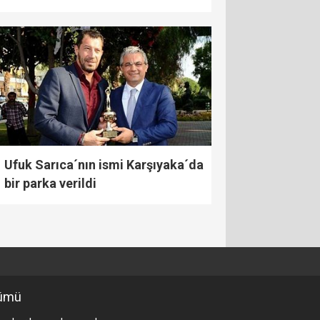
Ufuk Sarıca´nın ismi Karşıyaka´da
bir parka verildi
ümü