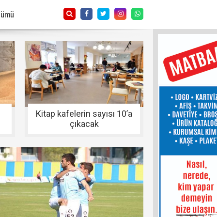
Tümü
Kitap kafelerin sayısı 10’a
çıkacak