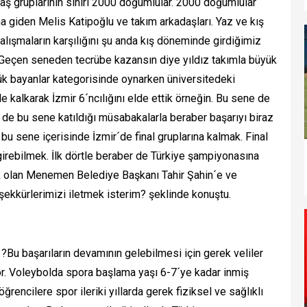
aş gruplarının sınırı 2000 doğumlular. 2000 doğumlular
a giden Melis Katipoğlu ve takım arkadaşları. Yaz ve kış
alışmaların karşılığını şu anda kış döneminde girdiğimiz
Geçen seneden tecrübe kazansın diye yıldız takımla büyük
ük bayanlar kategorisinde oynarken üniversitedeki
le kalkarak İzmir 6´ncılığını elde ettik örneğin. Bu sene de
de bu sene katıldığı müsabakalarla beraber başarıyı biraz
u sene içerisinde İzmir´de final gruplarına kalmak. Final
a girebilmek. İlk dörtle beraber de Türkiye şampiyonasına
k olan Menemen Belediye Başkanı Tahir Şahin´e ve
kkürlerimizi iletmek isterim? şeklinde konuştu.
 ?Bu başarıların devamının gelebilmesi için gerek veliler
. Voleybolda spora başlama yaşı 6-7´ye kadar inmiş
rencilere spor ileriki yıllarda gerek fiziksel ve sağlıklı