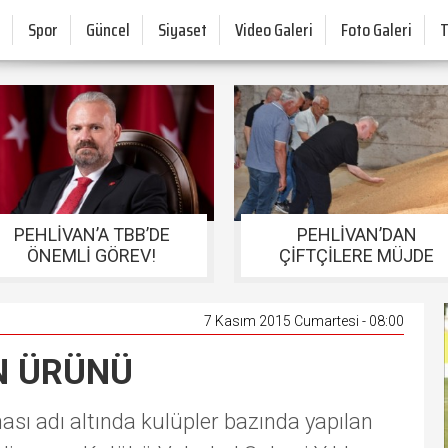
Spor
Güncel
Siyaset
Video Galeri
Foto Galeri
PEHLİVAN’A TBB’DE
PEHLİVAN’DAN
ÖNEMLİ GÖREV!
ÇİFTÇİLERE MÜJDE
7 Kasım 2015 Cumartesi - 08:00
N ÜRÜNÜ
ası adı altında kulüpler bazında yapılan