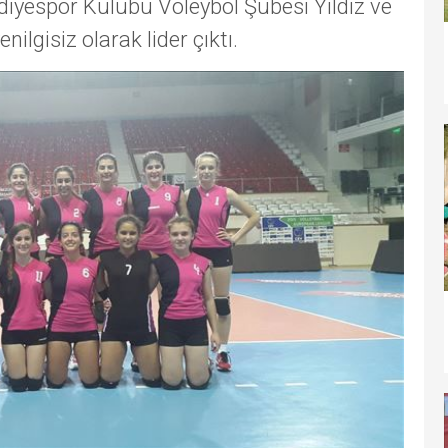
yespor Kulübü Voleybol Şubesi Yıldız ve
ilgisiz olarak lider çıktı.