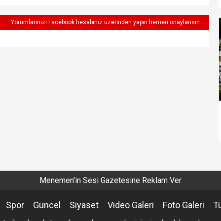
Yorumlarınızı Facebook hesabınız üzerinden yapın hemen onaylansın...
Menemen'in Sesi Gazetesine Reklam Ver
Spor
Güncel
Siyaset
Video Galeri
Foto Galeri
T