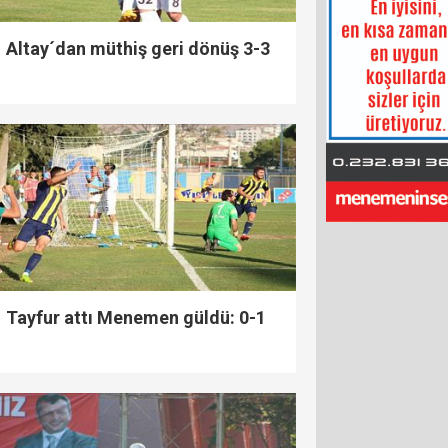
Altay´dan müthiş geri dönüş 3-3
Tayfur attı Menemen güldü: 0-1