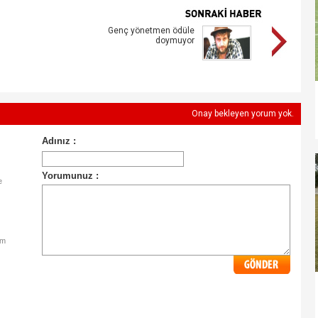
Genç yönetmen ödüle
doymuyor
Onay bekleyen yorum yok.
e
im