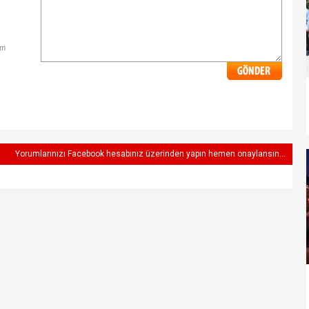
im
Yorumlarınızı Facebook hesabınız üzerinden yapın hemen onaylansın...