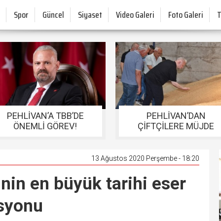
Spor
Güncel
Siyaset
Video Galeri
Foto Galeri
PEHLİVAN’A TBB’DE
PEHLİVAN’DAN
ÖNEMLİ GÖREV!
ÇİFTÇİLERE MÜJDE
13 Ağustos 2020 Perşembe - 18:20
nin en büyük tarihi eser
asyonu