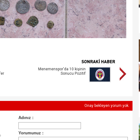
Menemenspor'da 10 kişinin
fer
Sonucu Pozitif
Onay bekleyen yorum yok.
e