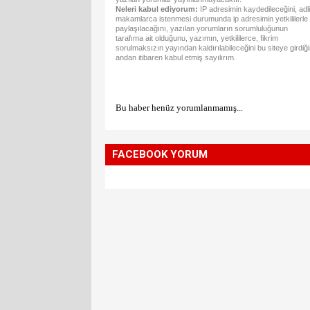
Neleri kabul ediyorum:
IP adresimin kaydedileceğini, adli
makamlarca istenmesi durumunda ip adresimin yetkililerle
paylaşılacağını, yazılan yorumların sorumluluğunun
tarafıma ait olduğunu, yazımın, yetkililerce, fikrim
sorulmaksızın yayından kaldırılabileceğini bu siteye girdiğ
andan itibaren kabul etmiş sayılırım.
Bu haber henüz yorumlanmamış...
FACEBOOK YORUM