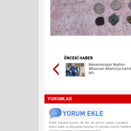
Menemenspor Ibrahim
Alhassan Adamu’yu trans
etti
YORUMLAR
Küfür, hakaret içeren; dil, din, ırk ayrımı yapan; yasalara
aykırı ifade ve beyanda bulunan ve tamamı büyük harflerl
yazılan yorumlar yayınlanmayacaktır.