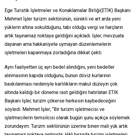
Ege Turistik İşletmeler ve Konaklamalar Birliği(ETİK) Başkanı
Mehmet İşler turizm sektörünün, sürekli ve art arda yeni
yüklerin altına sokulduğunu, tabi olduğu vergi ve harçların
artık taşınamaz noktaya geldiğini açıkladı. İşler; mevzuata
dayanan ama hakkaniyete uymayan düzenlemelerin
işletmeleri kapanmaya zorladığına dikkat çekti.
Aynı faaliyetten üç ayrı bedel alındığını, yeni bedeller
alınmasının kapıda olduğunu, bunun döviz kurlarının
baskılanması nedeniyle karlılıkların makul düzeyin çok
altında kaldığı bir döneme rast geldiğini hatırlatan ETİK
Başkanı İşler, turizm çökerse herkesin kaybedeceğini
söyledi. Mehmet İşler; “Bir turizm işletmecisi ve
işletmecilerin temsilcisi olarak bugün şunu açıkça söylemek
zorundayım. Turizm sektörünün üzerine binen mali yük artık
taşınamaz noktaya gelmiştir. Hâli hazırda turizm işletmeleri