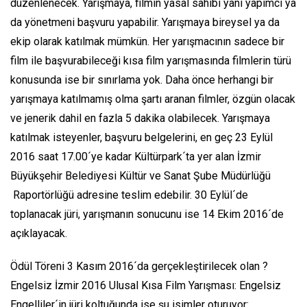
düzenlenecek. Yarışmaya, filmin yasal sahibi yani yapımcı ya
da yönetmeni başvuru yapabilir. Yarışmaya bireysel ya da
ekip olarak katılmak mümkün. Her yarışmacının sadece bir
film ile başvurabileceği kısa film yarışmasında filmlerin türü
konusunda ise bir sınırlama yok. Daha önce herhangi bir
yarışmaya katılmamış olma şartı aranan filmler, özgün olacak
ve jenerik dahil en fazla 5 dakika olabilecek. Yarışmaya
katılmak isteyenler, başvuru belgelerini, en geç 23 Eylül
2016 saat 17.00´ye kadar Kültürpark´ta yer alan İzmir
Büyükşehir Belediyesi Kültür ve Sanat Şube Müdürlüğü
Raportörlüğü adresine teslim edebilir. 30 Eylül´de
toplanacak jüri, yarışmanın sonucunu ise 14 Ekim 2016´de
açıklayacak.
Ödül Töreni 3 Kasım 2016´da gerçekleştirilecek olan ?
Engelsiz İzmir 2016 Ulusal Kısa Film Yarışması: Engelsiz
Engelliler´in jüri koltuğunda ise şu isimler oturuyor: