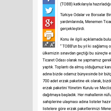
(TOBB) katkılarıyla hazırladığ
Türkiye Odalar ve Borsalar Bi
yardımlarında, Menemen Ticar
gerçekleştirdi.
Konu ile ilgili açıklamada b
“
TOBB’un bu yıl ki sağlamış 
ülkemizin sınavdan geçtiği bu süreçte 
Ticaret Odası olarak ne yapmamız gerekti
yaptık. Toplantı da almış olduğumuz kar
adına bizde odamız bünyesinde bir büt
700 adet erzak paketine ek olarak, biz
erzak paketini Yönetim Kurulu ve Meclis
dağıtmaya başladık. Her mahallenin nüfus
sahiplerine ulaşması adına listeler haz
listelere göre erzak paketlerimizi Men