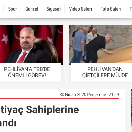
Spor
Güncel
Siyaset
Video Galeri
Foto Galeri
PEHLİVAN’A TBB’DE
PEHLİVAN’DAN
ÖNEMLİ GÖREV!
ÇİFTÇİLERE MÜJDE
30 Nisan 2020 Perşembe - 21:59
htiyaç Sahiplerine
andı