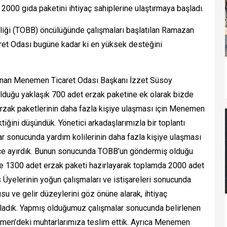
ı 2000 gıda paketini ihtiyaç sahiplerine ulaştırmaya başladı.
rliği (TOBB) öncülüğünde çalışmaları başlatılan Ramazan
et Odası bugüne kadar ki en yüksek desteğini
ulunan Menemen Ticaret Odası Başkanı İzzet Süsoy
olduğu yaklaşık 700 adet erzak paketine ek olarak bizde
erzak paketlerinin daha fazla kişiye ulaşması için Menemen
ğini düşündük. Yönetici arkadaşlarımızla bir toplantı
ar sonucunda yardım kolilerinin daha fazla kişiye ulaşması
çe ayırdık. Bunun sonucunda TOBB’un göndermiş olduğu
de 1300 adet erzak paketi hazırlayarak toplamda 2000 adet
 Üyelerinin yoğun çalışmaları ve istişareleri sonucunda
u ve gelir düzeylerini göz önüne alarak, ihtiyaç
ırladık. Yapmış olduğumuz çalışmalar sonucunda belirlenen
emen’deki muhtarlarımıza teslim ettik. Ayrıca Menemen