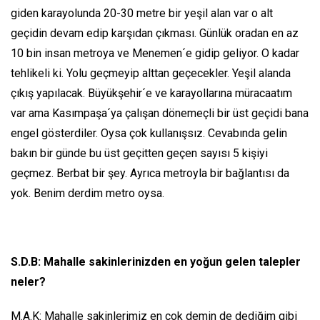
giden karayolunda 20-30 metre bir yeşil alan var o alt
geçidin devam edip karşıdan çıkması. Günlük oradan en az
10 bin insan metroya ve Menemen´e gidip geliyor. O kadar
tehlikeli ki. Yolu geçmeyip alttan geçecekler. Yeşil alanda
çıkış yapılacak. Büyükşehir´e ve karayollarına müracaatım
var ama Kasımpaşa´ya çalışan dönemeçli bir üst geçidi bana
engel gösterdiler. Oysa çok kullanışsız. Cevabında gelin
bakın bir günde bu üst geçitten geçen sayısı 5 kişiyi
geçmez. Berbat bir şey. Ayrıca metroyla bir bağlantısı da
yok. Benim derdim metro oysa.
S.D.B: Mahalle sakinlerinizden en yoğun gelen talepler
neler?
M.A.K: Mahalle sakinlerimiz en çok demin de dediğim gibi