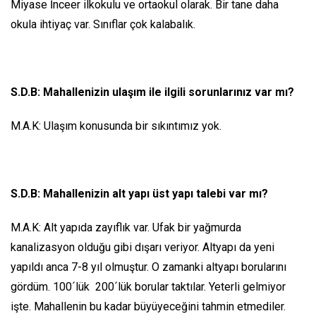
Miyase İnceer ilkokulu ve ortaokul olarak. Bir tane daha
okula ihtiyaç var. Sınıflar çok kalabalık.
S.D.B: Mahallenizin ulaşım ile ilgili sorunlarınız var mı?
M.A.K: Ulaşım konusunda bir sıkıntımız yok.
S.D.B: Mahallenizin alt yapı üst yapı talebi var mı?
M.A.K: Alt yapıda zayıflık var. Ufak bir yağmurda
kanalizasyon olduğu gibi dışarı veriyor. Altyapı da yeni
yapıldı anca 7-8 yıl olmuştur. O zamanki altyapı borularını
gördüm. 100´lük 200´lük borular taktılar. Yeterli gelmiyor
işte. Mahallenin bu kadar büyüyeceğini tahmin etmediler.