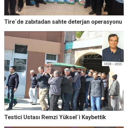
Tire´de zabıtadan sahte deterjan operasyonu
Testici Ustası Remzi Yüksel´i Kaybettik