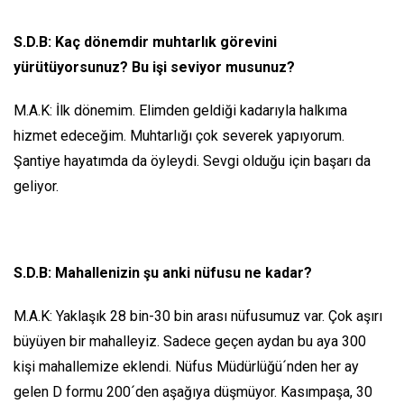
S.D.B: Kaç dönemdir muhtarlık görevini
yürütüyorsunuz? Bu işi seviyor musunuz?
M.A.K: İlk dönemim. Elimden geldiği kadarıyla halkıma
hizmet edeceğim. Muhtarlığı çok severek yapıyorum.
Şantiye hayatımda da öyleydi. Sevgi olduğu için başarı da
geliyor.
S.D.B: Mahallenizin şu anki nüfusu ne kadar?
M.A.K: Yaklaşık 28 bin-30 bin arası nüfusumuz var. Çok aşırı
büyüyen bir mahalleyiz. Sadece geçen aydan bu aya 300
kişi mahallemize eklendi. Nüfus Müdürlüğü´nden her ay
gelen D formu 200´den aşağıya düşmüyor. Kasımpaşa, 30