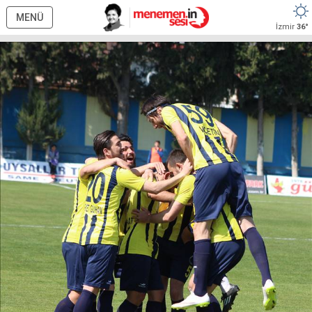
MENÜ
İzmir
36°