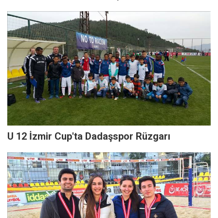
U 12 İzmir Cup'ta Dadaşspor Rüzgarı