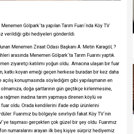
da Menemen Gölpark´ta yapılan Tarım Fuarı´nda Köy TV
öz verildiği gibi hediyeleri gönderildi.
unan Menemen Ziraat Odası Başkanı A. Metin Karagöl, ?
rihleri arasında Menemen Gölpark´ta Tarım Fuarını yaptık.
en ziyaretçi katılımı yoğun oldu.. Amacına ulaşan bir fuar
n, katkı koyan emeği geçen herkese buradan bir kez daha
de açılış konuşmasında söylediğim gibi yapılaşmanın en
 olmamıza, doğa şartlarının gün geçtikçe kirlenmesine,
asına rağmen inadına tarım yapmaya direnen köylü ve
 fuar oldu. Orada kendilerini ifade edip ürünlerini
ördüler. Fuarımız bu bölgeyle sınırlıydı fakat Köy TV´nin
V´ye taşıması gerçekten çok güzel bir şey oldu. Fuarımız
efon numaralarını arayan ilk beş kişiye sürpriz hediyemiz