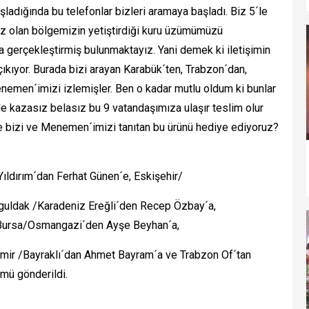
ladığında bu telefonlar bizleri aramaya başladı. Biz 5´le
iz olan bölgemizin yetiştirdiği kuru üzümümüzü
 gerçekleştirmiş bulunmaktayız. Yani demek ki iletişimin
ıkıyor. Burada bizi arayan Karabük´ten, Trabzon´dan,
enemen´imizi izlemişler. Ben o kadar mutlu oldum ki bunlar
de kazasız belasız bu 9 vatandaşımıza ulaşır teslim olur
 de bizi ve Menemen´imizi tanıtan bu ürünü hediye ediyoruz?
Yıldırım´dan Ferhat Günen´e, Eskişehir/
uldak /Karadeniz Ereğli´den Recep Özbay´a,
, Bursa/Osmangazi´den Ayşe Beyhan´a,
zmir /Bayraklı´dan Ahmet Bayram´a ve Trabzon Of´tan
mü gönderildi.