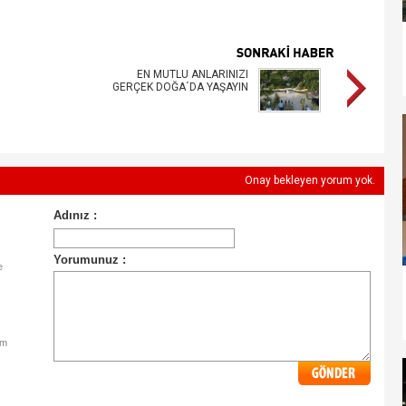
EN MUTLU ANLARINIZI
GERÇEK DOĞA´DA YAŞAYIN
Onay bekleyen yorum yok.
e
im