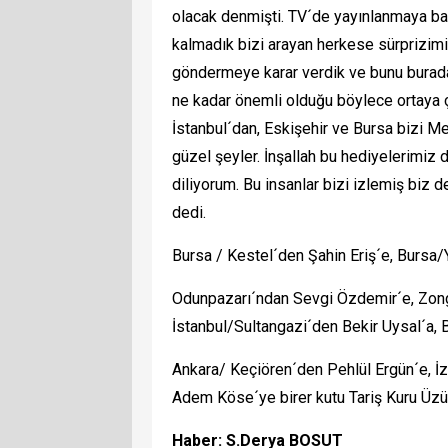
olacak denmişti. TV´de yayınlanmaya baş
kalmadık bizi arayan herkese sürprizim
göndermeye karar verdik ve bunu burada
ne kadar önemli olduğu böylece ortaya ç
İstanbul´dan, Eskişehir ve Bursa bizi M
güzel şeyler. İnşallah bu hediyelerimiz 
diliyorum. Bu insanlar bizi izlemiş biz
dedi.
Bursa / Kestel´den Şahin Eriş´e, Bursa/
Odunpazarı´ndan Sevgi Özdemir´e, Zong
İstanbul/Sultangazi´den Bekir Uysal´a
Ankara/ Keçiören´den Pehlül Ergün´e, İ
Adem Köse´ye birer kutu Tariş Kuru Üzü
Haber: S.Derya BOSUT