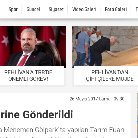
Spor
Güncel
Siyaset
Video Galeri
Foto Galeri
PEHLİVAN’A TBB’DE
PEHLİVAN’DAN
ÖNEMLİ GÖREV!
ÇİFTÇİLERE MÜJDE
26 Mayıs 2017 Cuma - 09:30
rine Gönderildi
da Menemen Gölpark´ta yapılan Tarım Fuarı