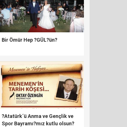
Bir Ömür Hep ?GÜL?ün?
?Atatürk´ü Anma ve Gençlik ve
Spor Bayramı?mız kutlu olsun?