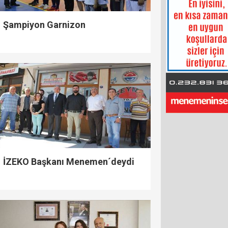
Şampiyon Garnizon
İZEKO Başkanı Menemen´deydi