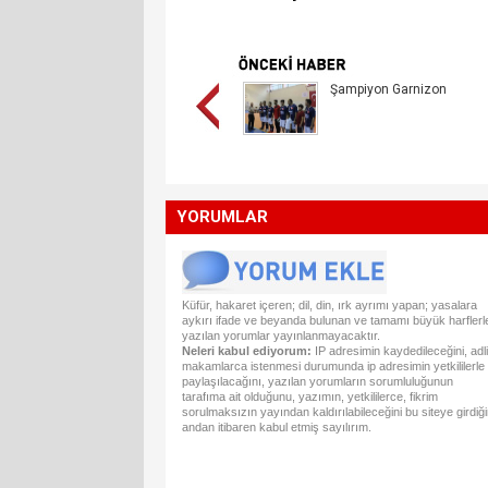
Şampiyon Garnizon
YORUMLAR
Küfür, hakaret içeren; dil, din, ırk ayrımı yapan; yasalara
aykırı ifade ve beyanda bulunan ve tamamı büyük harflerl
yazılan yorumlar yayınlanmayacaktır.
Neleri kabul ediyorum:
IP adresimin kaydedileceğini, adli
makamlarca istenmesi durumunda ip adresimin yetkililerle
paylaşılacağını, yazılan yorumların sorumluluğunun
tarafıma ait olduğunu, yazımın, yetkililerce, fikrim
sorulmaksızın yayından kaldırılabileceğini bu siteye girdiğ
andan itibaren kabul etmiş sayılırım.