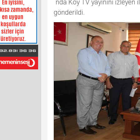
´nda Köy TV yayınını izleyen il
gönderildi.