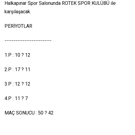
Halkapınar Spor Salonunda ROTEK SPOR KULÜBÜ ile
karşılaşacak.
PERİYOTLAR
--------------------------
1.P : 10 ? 12
2.P : 17 ? 11
3.P : 12 ? 12
4.P : 11 ? 7
MAÇ SONUCU : 50 ? 42