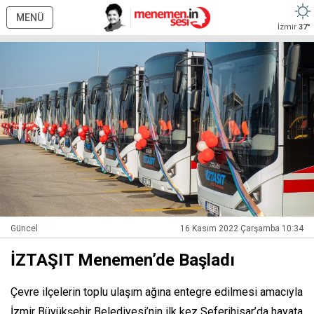
MENÜ
İzmir
37°
Güncel
16 Kasım 2022 Çarşamba 10:34
İZTAŞIT Menemen’de Başladı
Çevre ilçelerin toplu ulaşım ağına entegre edilmesi amacıyla
İzmir Büyükşehir Belediyesi’nin ilk kez Seferihisar’da hayata