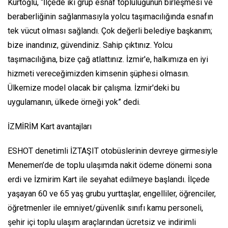
Kurtoğlu, “İlçede iki grup esnaf topluluğunun birleşmesi ve
beraberliğinin sağlanmasıyla yolcu taşımacılığında esnafın
tek vücut olması sağlandı. Çok değerli belediye başkanım;
bize inandınız, güvendiniz. Sahip çıktınız. Yolcu
taşımacılığına, bize çağ atlattınız. İzmir'e, halkımıza en iyi
hizmeti vereceğimizden kimsenin şüphesi olmasın.
Ülkemize model olacak bir çalışma. İzmir'deki bu
uygulamanın, ülkede örneği yok” dedi.
İZMİRİM Kart avantajları
ESHOT denetimli İZTAŞIT otobüslerinin devreye girmesiyle
Menemen’de de toplu ulaşımda nakit ödeme dönemi sona
erdi ve İzmirim Kart ile seyahat edilmeye başlandı. İlçede
yaşayan 60 ve 65 yaş grubu yurttaşlar, engelliler, öğrenciler,
öğretmenler ile emniyet/güvenlik sınıfı kamu personeli,
şehir içi toplu ulaşım araçlarından ücretsiz ve indirimli