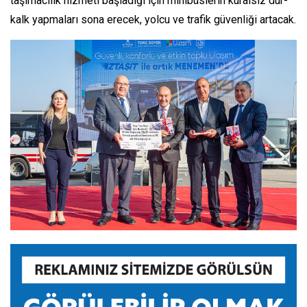
taşımacılık hizmeti başladığı için minibüslerin kuralsız dur-
kalk yapmaları sona erecek, yolcu ve trafik güvenliği artacak.