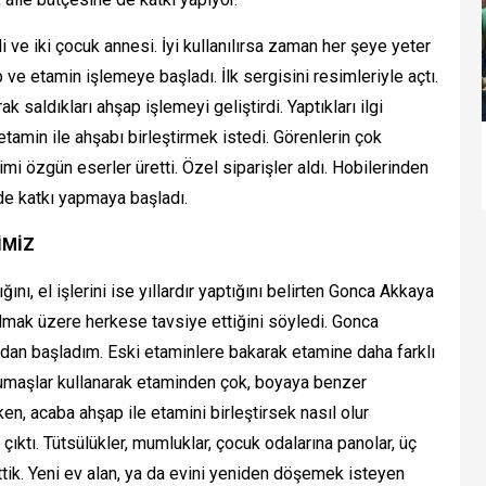
 ve iki çocuk annesi. İyi kullanılırsa zaman her şeye yeter
ve etamin işlemeye başladı. İlk sergisini resimleriyle açtı.
k saldıkları ahşap işlemeyi geliştirdi. Yaptıkları ilgi
etamin ile ahşabı birleştirmek istedi. Görenlerin çok
i özgün eserler üretti. Özel siparişler aldı. Hobilerinden
 de katkı yapmaya başladı.
İMİZ
nı, el işlerini ise yıllardır yaptığını belirten Gonca Akkaya
olmak üzere herkese tavsiye ettiğini söyledi. Gonca
ndan başladım. Eski etaminlere bakarak etamine daha farklı
kumaşlar kullanarak etaminden çok, boyaya benzer
n, acaba ahşap ile etamini birleştirsek nasıl olur
çıktı. Tütsülükler, mumluklar, çocuk odalarına panolar, üç
rettik. Yeni ev alan, ya da evini yeniden döşemek isteyen