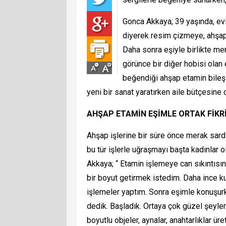
Gonca Akkaya; 39 yaşında, evli
diyerek resim çizmeye, ahşap 
Daha sonra eşiyle birlikte mera
görünce bir diğer hobisi olan 
beğendiği ahşap etamin bileşim
yeni bir sanat yaratırken aile bütçesine
AHŞAP ETAMİN EŞİMLE ORTAK FİKR
Ahşap işlerine bir süre önce merak sardığı
bu tür işlerle uğraşmayı başta kadınlar 
Akkaya; “ Etamin işlemeye can sıkıntısı
bir boyut getirmek istedim. Daha ince 
işlemeler yaptım. Sonra eşimle konuşurke
dedik. Başladık. Ortaya çok güzel şeyler 
boyutlu objeler, aynalar, anahtarlıklar ü