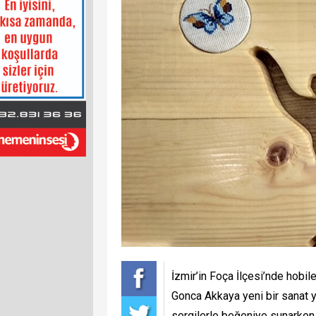
İzmir’in Foça İlçesi’nde hobil
Gonca Akkaya yeni bir sanat ya
sergilerle beğeniye sunarken,