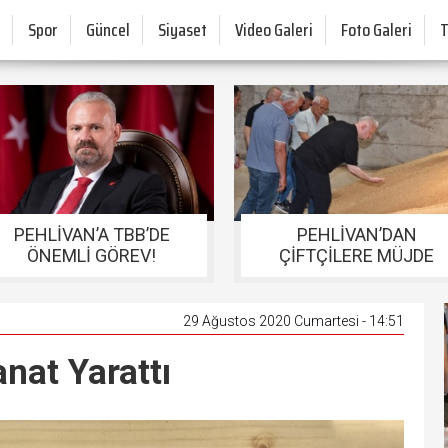
Spor
Güncel
Siyaset
Video Galeri
Foto Galeri
PEHLİVAN’A TBB’DE
PEHLİVAN’DAN
ÖNEMLİ GÖREV!
ÇİFTÇİLERE MÜJDE
29 Ağustos 2020 Cumartesi - 14:51
anat Yarattı