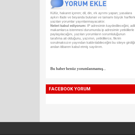
Küfür, hakaret içeren; dil, din, ırk ayrımı yapan; yasalara
aykırı ifade ve beyanda bulunan ve tamamı büyük harflerl
yazılan yorumlar yayınlanmayacaktır.
Neleri kabul ediyorum:
IP adresimin kaydedileceğini, adli
makamlarca istenmesi durumunda ip adresimin yetkililerle
paylaşılacağını, yazılan yorumların sorumluluğunun
tarafıma ait olduğunu, yazımın, yetkililerce, fikrim
sorulmaksızın yayından kaldırılabileceğini bu siteye girdiğ
andan itibaren kabul etmiş sayılırım.
Bu haber henüz yorumlanmamış...
FACEBOOK YORUM