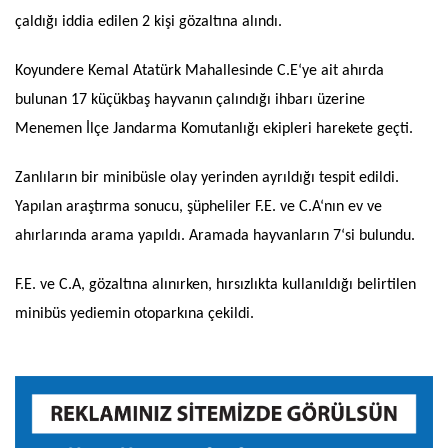
çaldığı iddia edilen 2 kişi gözaltına alındı.
Koyundere Kemal Atatürk Mahallesinde C.E‘ye ait ahırda
bulunan 17 küçükbaş hayvanın çalındığı ihbarı üzerine
Menemen İlçe Jandarma Komutanlığı ekipleri harekete geçti.
vdcasino
Zanlıların bir minibüsle olay yerinden ayrıldığı tespit edildi.
Yapılan araştırma sonucu, şüpheliler F.E. ve C.A‘nın ev ve
ahırlarında arama yapıldı. Aramada hayvanların 7‘si bulundu.
cratosslot
F.E. ve C.A, gözaltına alınırken, hırsızlıkta kullanıldığı belirtilen
minibüs yediemin otoparkına çekildi.