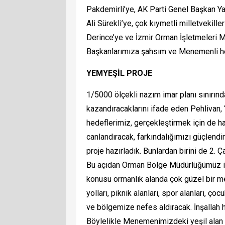
Pakdemirli’ye, AK Parti Genel Başkan Y
Ali Sürekli’ye, çok kıymetli milletveki
Derince’ye ve İzmir Orman İşletmeleri 
Başkanlarımıza şahsım ve Menemenli he
YEMYEŞİL PROJE
1/5000 ölçekli nazım imar planı sınırın
kazandıracaklarını ifade eden Pehlivan,
hedeflerimiz, gerçekleştirmek için de h
canlandıracak, farkındalığımızı güçlendi
proje hazırladık. Bunlardan birini de 2. 
Bu açıdan Orman Bölge Müdürlüğümüz 
konusu ormanlık alanda çok güzel bir me
yolları, piknik alanları, spor alanları, 
ve bölgemize nefes aldıracak. İnşallah h
Böylelikle Menemenimizdeki yeşil alan m