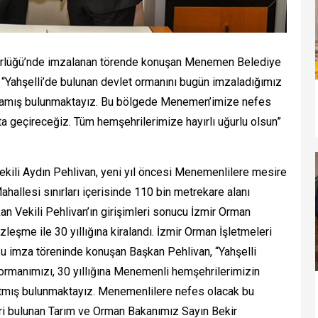
ürlüğü’nde imzalanan törende konuşan Menemen Belediye
 “Yahşelli’de bulunan devlet ormanını bugün imzaladığımız
ralamış bulunmaktayız. Bu bölgede Menemen’imize nefes
ta geçireceğiz. Tüm hemşehrilerimize hayırlı uğurlu olsun”
ili Aydın Pehlivan, yeni yıl öncesi Menemenlilere mesire
Mahallesi sınırları içerisinde 110 bin metrekare alanı
n Vekili Pehlivan’ın girişimleri sonucu İzmir Orman
eşme ile 30 yıllığına kiralandı. İzmir Orman İşletmeleri
ğu imza töreninde konuşan Başkan Pehlivan, “Yahşelli
t ormanımızı, 30 yıllığına Menemenli hemşehrilerimizin
atmış bulunmaktayız. Menemenlilere nefes olacak bu
i bulunan Tarım ve Orman Bakanımız Sayın Bekir