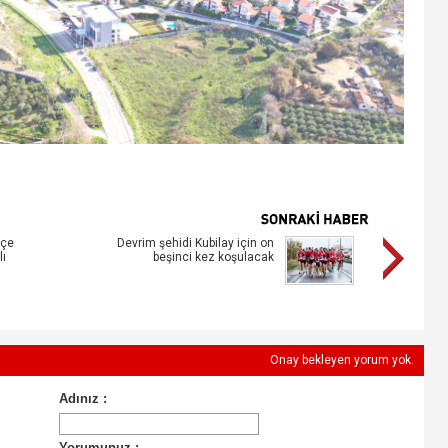
lçe
Devrim şehidi Kubilay için on
lı
beşinci kez koşulacak
Onay bekleyen yorum yok.