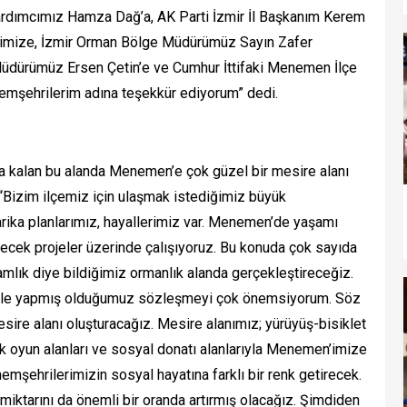
ardımcımız Hamza Dağ’a, AK Parti İzmir İl Başkanım Kerem
llerimize, İzmir Orman Bölge Müdürümüz Sayın Zafer
Müdürümüz Ersen Çetin’e ve Cumhur İttifaki Menemen İlçe
mşehrilerim adına teşekkür ediyorum” dedi.
da kalan bu alanda Menemen’e çok güzel bir mesire alanı
 “Bizim ilçemiz için ulaşmak istediğimiz büyük
arika planlarımız, hayallerimiz var. Menemen’de yaşamı
recek projeler üzerinde çalışıyoruz. Bu konuda çok sayıda
Çamlık diye bildiğimiz ormanlık alanda gerçekleştireceğiz.
ile yapmış olduğumuz sözleşmeyi çok önemsiyorum. Söz
sire alanı oluşturacağız. Mesire alanımız; yürüyüş-bisiklet
çocuk oyun alanları ve sosyal donatı alanlarıyla Menemen’imize
emşehrilerimizin sosyal hayatına farklı bir renk getirecek.
iktarını da önemli bir oranda artırmış olacağız. Şimdiden