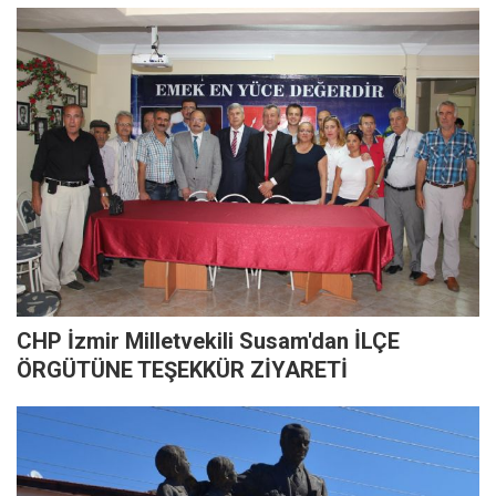
CHP İzmir Milletvekili Susam'dan İLÇE
ÖRGÜTÜNE TEŞEKKÜR ZİYARETİ