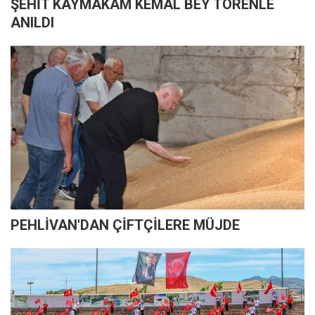
ŞEHİT KAYMAKAM KEMAL BEY TÖRENLE
ANILDI
PEHLİVAN'DAN ÇİFTÇİLERE MÜJDE