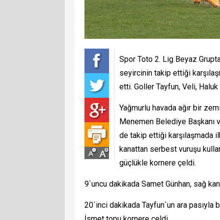
Spor Toto 2. Lig Beyaz Grup
seyircinin takip ettiği karşı
etti. Goller Tayfun, Veli, Haluk
Yağmurlu havada ağır bir zemi
Menemen Belediye Başkanı ve
de takip ettiği karşılaşmada i
kanattan serbest vuruşu kulla
güçlükle kornere çeldi.
9`uncu dakikada Samet Günhan, sağ kana
20`inci dakikada Tayfun`un ara pasıyla 
İsmet topu kornere çeldi.