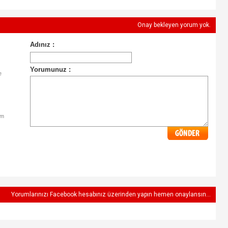
Onay bekleyen yorum yok.
e
im
Yorumlarınızı Facebook hesabınız üzerinden yapın hemen onaylansın...