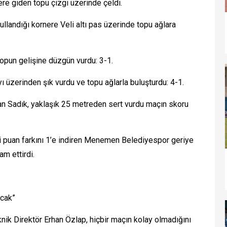
lere giden topu çizgi üzerinde çeldi.
ullandığı kornere Veli altı pas üzerinde topu ağlara
topun gelişine düzgün vurdu: 3-1.
ı üzerinden şık vurdu ve topu ağlarla buluşturdu: 4-1.
an Sadık, yaklaşık 25 metreden sert vurdu maçın skoru
ki puan farkını 1’e indiren Menemen Belediyespor geriye
am ettirdi.
acak”
ik Direktör Erhan Özlap, hiçbir maçın kolay olmadığını