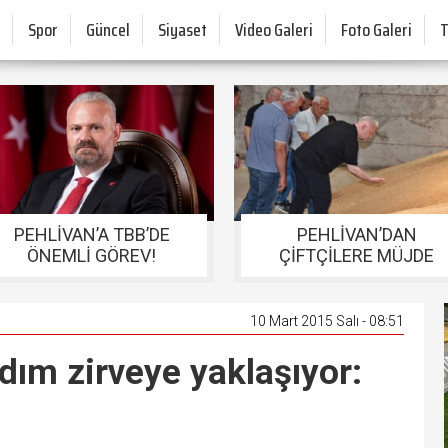
Spor
Güncel
Siyaset
Video Galeri
Foto Galeri
PEHLİVAN’A TBB’DE
PEHLİVAN’DAN
ÖNEMLİ GÖREV!
ÇİFTÇİLERE MÜJDE
10 Mart 2015 Salı - 08:51
m zirveye yaklaşıyor: