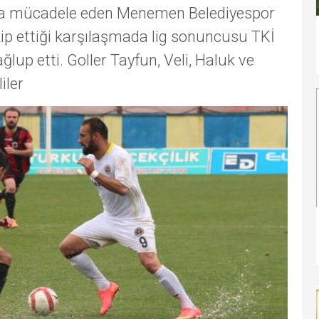
pta mücadele eden Menemen Belediyespor
akip ettiği karşılaşmada lig sonuncusu TKİ
lup etti. Goller Tayfun, Veli, Haluk ve
iler