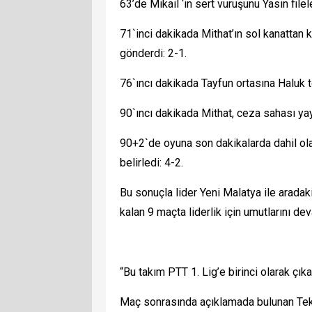
63’de Mikail ‘in sert vuruşunu Yasin file
71`inci dakikada Mithat’ın sol kanattan k
gönderdi: 2-1.
76`ıncı dakikada Tayfun ortasına Haluk 
90`ıncı dakikada Mithat, ceza sahası yay
90+2`de oyuna son dakikalarda dahil ol
belirledi: 4-2.
Bu sonuçla lider Yeni Malatya ile arada
kalan 9 maçta liderlik için umutlarını dev
“Bu takım PTT 1. Lig’e birinci olarak çık
Maç sonrasında açıklamada bulunan Tekn