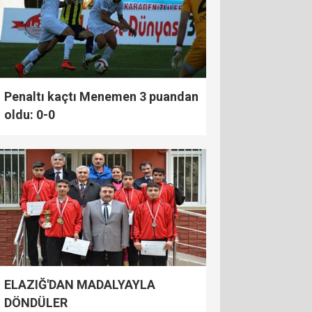
Penaltı kaçtı Menemen 3 puandan
oldu: 0-0
ELAZIĞ'DAN MADALYAYLA
DÖNDÜLER