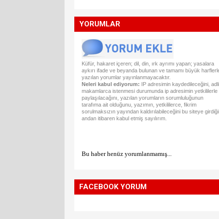
YORUMLAR
Küfür, hakaret içeren; dil, din, ırk ayrımı yapan; yasalara
aykırı ifade ve beyanda bulunan ve tamamı büyük harflerl
yazılan yorumlar yayınlanmayacaktır.
Neleri kabul ediyorum:
IP adresimin kaydedileceğini, adli
makamlarca istenmesi durumunda ip adresimin yetkililerle
paylaşılacağını, yazılan yorumların sorumluluğunun
tarafıma ait olduğunu, yazımın, yetkililerce, fikrim
sorulmaksızın yayından kaldırılabileceğini bu siteye girdiğ
andan itibaren kabul etmiş sayılırım.
Bu haber henüz yorumlanmamış...
FACEBOOK YORUM