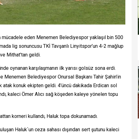
ta mücadele eden Menemen Belediyespor yaklaşıl bin 500
laşmada lig sonuncusu TKİ Tavşanlı Linyitspor’un 4-2 mağlup
 ve Mithat’tan geldi.
nde oynanan karşılaşmanın ilk yarısı golsüz sona erdi.
 Menemen Belediyespor Onursal Başkanı Tahir Şahin’in
lk atak konuk ekipten geldi. 4’üncü dakikada Erdican sol
ndı, kaleci Ömer Alıcı sağ köşeden kaleye yönelen topu
ttan korneri kullandı, Haluk topa dokunamadı.
buluşan Haluk`un ceza sahası dışından sert şutunu kaleci