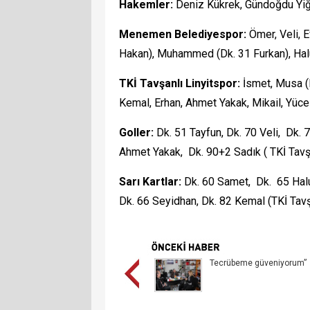
Hakemler:
Deniz Kükrek, Gündoğdu Yiğ
Menemen Belediyespor:
Ömer, Veli, E
Hakan), Muhammed (Dk. 31 Furkan), Halu
TKİ Tavşanlı Linyitspor:
İsmet, Musa (
Kemal, Erhan, Ahmet Yakak, Mikail, Yücel
Goller:
Dk. 51 Tayfun, Dk. 70 Veli, Dk.
Ahmet Yakak, Dk. 90+2 Sadık ( TKİ Tavşa
Sarı Kartlar:
Dk. 60 Samet, Dk. 65 Halu
Dk. 66 Seyidhan, Dk. 82 Kemal (TKİ Tavş
Tecrübeme güveniyorum”