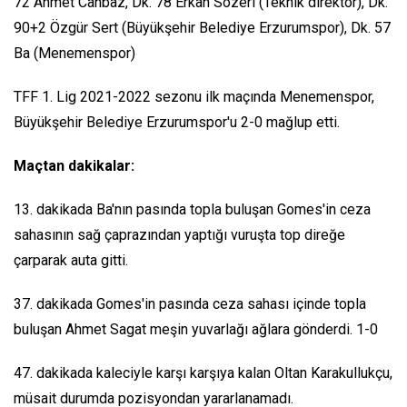
72 Ahmet Canbaz, Dk. 78 Erkan Sözeri (Teknik direktör), Dk.
90+2 Özgür Sert (Büyükşehir Belediye Erzurumspor), Dk. 57
Ba (Menemenspor)
TFF 1. Lig 2021-2022 sezonu ilk maçında Menemenspor,
Büyükşehir Belediye Erzurumspor'u 2-0 mağlup etti.
Maçtan dakikalar:
13. dakikada Ba'nın pasında topla buluşan Gomes'in ceza
sahasının sağ çaprazından yaptığı vuruşta top direğe
çarparak auta gitti.
37. dakikada Gomes'in pasında ceza sahası içinde topla
buluşan Ahmet Sagat meşin yuvarlağı ağlara gönderdi. 1-0
47. dakikada kaleciyle karşı karşıya kalan Oltan Karakullukçu,
müsait durumda pozisyondan yararlanamadı.