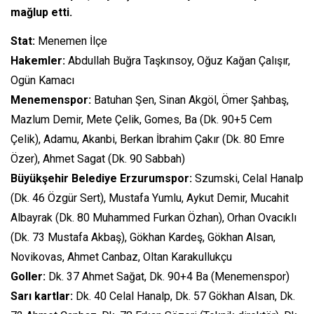
mağlup etti.
Stat:
Menemen İlçe
Hakemler:
Abdullah Buğra Taşkınsoy, Oğuz Kağan Çalışır,
Ogün Kamacı
Menemenspor:
Batuhan Şen, Sinan Akgöl, Ömer Şahbaş,
Mazlum Demir, Mete Çelik, Gomes, Ba (Dk. 90+5 Cem
Çelik), Adamu, Akanbi, Berkan İbrahim Çakır (Dk. 80 Emre
Özer), Ahmet Sagat (Dk. 90 Sabbah)
Büyükşehir Belediye Erzurumspor:
Szumski, Celal Hanalp
(Dk. 46 Özgür Sert), Mustafa Yumlu, Aykut Demir, Mucahit
Albayrak (Dk. 80 Muhammed Furkan Özhan), Orhan Ovacıklı
(Dk. 73 Mustafa Akbaş), Gökhan Kardeş, Gökhan Alsan,
Novikovas, Ahmet Canbaz, Oltan Karakullukçu
Goller:
Dk. 37 Ahmet Sağat, Dk. 90+4 Ba (Menemenspor)
Sarı kartlar:
Dk. 40 Celal Hanalp, Dk. 57 Gökhan Alsan, Dk.