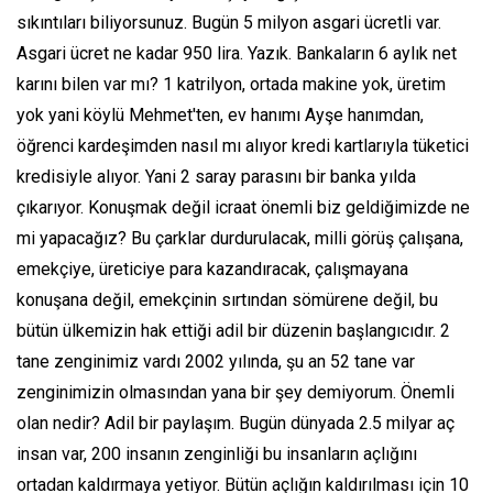
sıkıntıları biliyorsunuz. Bugün 5 milyon asgari ücretli var.
Asgari ücret ne kadar 950 lira. Yazık. Bankaların 6 aylık net
karını bilen var mı? 1 katrilyon, ortada makine yok, üretim
yok yani köylü Mehmet'ten, ev hanımı Ayşe hanımdan,
öğrenci kardeşimden nasıl mı alıyor kredi kartlarıyla tüketici
kredisiyle alıyor. Yani 2 saray parasını bir banka yılda
çıkarıyor. Konuşmak değil icraat önemli biz geldiğimizde ne
mi yapacağız? Bu çarklar durdurulacak, milli görüş çalışana,
emekçiye, üreticiye para kazandıracak, çalışmayana
konuşana değil, emekçinin sırtından sömürene değil, bu
bütün ülkemizin hak ettiği adil bir düzenin başlangıcıdır. 2
tane zenginimiz vardı 2002 yılında, şu an 52 tane var
zenginimizin olmasından yana bir şey demiyorum. Önemli
olan nedir? Adil bir paylaşım. Bugün dünyada 2.5 milyar aç
insan var, 200 insanın zenginliği bu insanların açlığını
ortadan kaldırmaya yetiyor. Bütün açlığın kaldırılması için 10