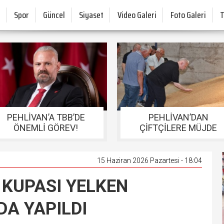
Spor
Güncel
Siyaset
Video Galeri
Foto Galeri
PEHLİVAN’A TBB’DE
PEHLİVAN’DAN
ÖNEMLİ GÖREV!
ÇİFTÇİLERE MÜJDE
15 Haziran 2026 Pazartesi - 18:04
 KUPASI YELKEN
DA YAPILDI