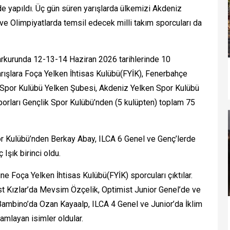
’nde yapıldı. Üç gün süren yarışlarda ülkemizi Akdeniz
e Olimpiyatlarda temsil edecek milli takım sporcuları da
arkurunda 12-13-14 Haziran 2026 tarihlerinde 10
arışlara Foça Yelken İhtisas Kulübü(FYİK), Fenerbahçe
Spor Kulübü Yelken Şubesi, Akdeniz Yelken Spor Kulübü
orları Gençlik Spor Kulübü’nden (5 kulüpten) toplam 75
 Kulübü’nden Berkay Abay, ILCA 6 Genel ve Genç’lerde
Işık birinci oldu.
ne Foça Yelken İhtisas Kulübü(FYİK) sporcuları çıktılar.
st Kızlar’da Mevsim Özçelik, Optimist Junior Genel’de ve
 Bambino’da Ozan Kayaalp, ILCA 4 Genel ve Junior’da İklim
mamlayan isimler oldular.