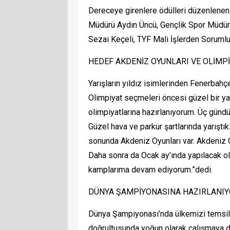
Dereceye girenlere ödülleri düzenlenen
Müdürü Aydın Üncü, Gençlik Spor Müdürü
Sezai Keçeli, TYF Mali İşlerden Sorumlu 
HEDEF AKDENİZ OYUNLARI VE OLİMP
Yarışların yıldız isimlerinden Fenerba
Olimpiyat seçmeleri öncesi güzel bir yar
olimpiyatlarına hazırlanıyorum. Üç gündü
Güzel hava ve parkur şartlarında yarıştı
sonunda Akdeniz Oyunları var. Akdeniz 
Daha sonra da Ocak ay’ında yapılacak o
kamplarıma devam ediyorum.”dedi.
DÜNYA ŞAMPİYONASINA HAZIRLANI
Dünya Şampiyonası’nda ülkemizi temsil 
doğrultusunda yoğun olarak çalışmaya de