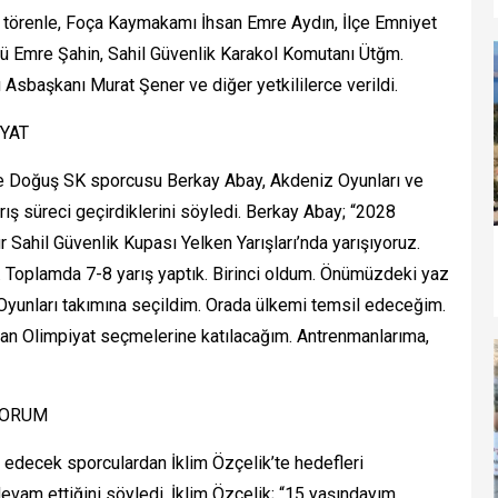
 törenle, Foça Kaymakamı İhsan Emre Aydın, İlçe Emniyet
 Emre Şahin, Sahil Güvenlik Karakol Komutanı Ütğm.
Asbaşkanı Murat Şener ve diğer yetkililerce verildi.
İYAT
hçe Doğuş SK sporcusu Berkay Abay, Akdeniz Oyunları ve
ış süreci geçirdiklerini söyledi. Berkay Abay; “2028
r Sahil Güvenlik Kupası Yelken Yarışları’nda yarışıyoruz.
k. Toplamda 7-8 yarış yaptık. Birinci oldum. Önümüzdeki yaz
Oyunları takımına seçildim. Orada ülkemi temsil edeceğim.
lan Olimpiyat seçmelerine katılacağım. Antrenmanlarıma,
YORUM
edecek sporculardan İklim Özçelik’te hedefleri
vam ettiğini söyledi. İklim Özçelik; “15 yaşındayım.