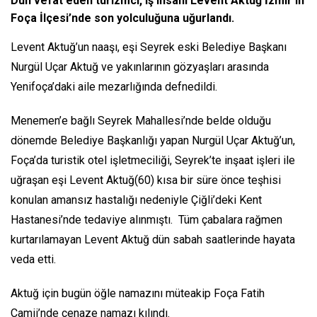
Dün vefat eden turizmci, iş insanı Levent Aktuğ İzmir’in
Foça İlçesi’nde son yolculuğuna uğurlandı.
Levent Aktuğ’un naaşı, eşi Seyrek eski Belediye Başkanı
Nurgül Uçar Aktuğ ve yakınlarının gözyaşları arasında
Yenifoça’daki aile mezarlığında defnedildi.
Menemen’e bağlı Seyrek Mahallesi’nde belde olduğu
dönemde Belediye Başkanlığı yapan Nurgül Uçar Aktuğ’un,
Foça’da turistik otel işletmeciliği, Seyrek’te inşaat işleri ile
uğraşan eşi Levent Aktuğ(60) kısa bir süre önce teşhisi
konulan amansız hastalığı nedeniyle Çiğli’deki Kent
Hastanesi’nde tedaviye alınmıştı. Tüm çabalara rağmen
kurtarılamayan Levent Aktuğ dün sabah saatlerinde hayata
veda etti.
Aktuğ için bugün öğle namazını müteakip Foça Fatih
Camii’nde cenaze namazı kılındı.