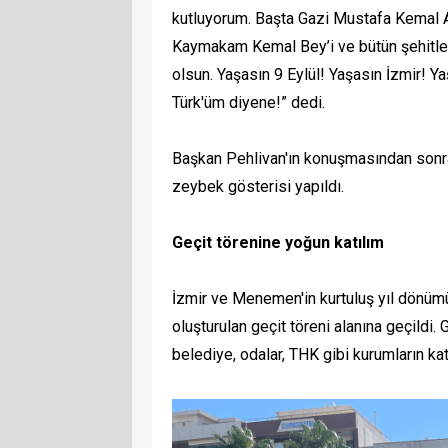
kutluyorum. Başta Gazi Mustafa Kemal At
Kaymakam Kemal Bey’i ve bütün şehitleri
olsun. Yaşasın 9 Eylül! Yaşasın İzmir! 
Türk'üm diyene!” dedi.
Başkan Pehlivan'ın konuşmasından sonr
zeybek gösterisi yapıldı.
Geçit törenine yoğun katılım
İzmir ve Menemen'in kurtuluş yıl dönümü
oluşturulan geçit töreni alanına geçildi. G
belediye, odalar, THK gibi kurumların katı