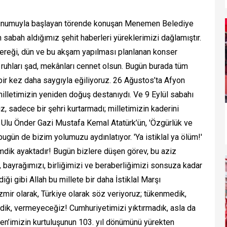
k sunumuyla başlayan törende konuşan Menemen Belediye
 sabah aldığımız şehit haberleri yüreklerimizi dağlamıştır.
ereği, dün ve bu akşam yapılması planlanan konser
zin ruhları şad, mekânları cennet olsun. Bugün burada tüm
 bir kez daha saygıyla eğiliyoruz. 26 Ağustos’ta Afyon
lletimizin yeniden doğuş destanıydı. Ve 9 Eylül sabahı
, sadece bir şehri kurtarmadı; milletimizin kaderini
ı. Ulu Önder Gazi Mustafa Kemal Atatürk’ün, 'Özgürlük ve
ugün de bizim yolumuzu aydınlatıyor. 'Ya istiklal ya ölüm!'
mdik ayaktadır! Bugün bizlere düşen görev, bu aziz
bayrağımızı, birliğimizi ve beraberliğimizi sonsuza kadar
i gibi Allah bu millete bir daha İstiklal Marşı
mir olarak, Türkiye olarak söz veriyoruz; tükenmedik,
k, vermeyeceğiz! Cumhuriyetimizi yıktırmadık, asla da
en’imizin kurtuluşunun 103. yıl dönümünü yürekten