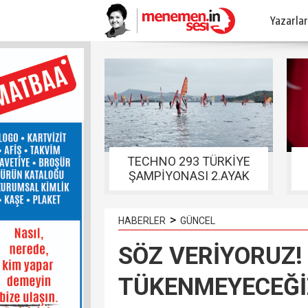
Yazarlar
TECHNO 293 TÜRKİYE
ŞAMPİYONASI 2.AYAK
YARIŞLARI FOÇADA
TAMAMLANDI
>
HABERLER
GÜNCEL
SÖZ VERİYORUZ!
TÜKENMEYECEĞİ