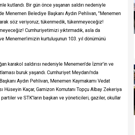
e kutlandı. Bir gün önce yaşanan saldırı nedeniyle
ende Menemen Belediye Başkanı Aydın Pehlivan, "Menemen
 olarak söz veriyoruz; tükenmedik, tükenmeyeceğiz!
eyeceğiz! Cumhuriyetimizi yıktırmadık, asla da
n ve Menemen’imizin kurtuluşunun 103. yıl dönümünü
oğan karakol saldırısı nedeniyle Menemen'de İzmir'in ve
tlaması buruk yaşandı. Cumhuriyet Meydanı'nda
Başkanı Aydın Pehlivan, Menemen Kaymakamı Vedat
ı Hüseyin Kaçar, Garnizon Komutanı Topçu Albay Zekeriya
partiler ve STK'ların başkan ve yöneticileri, gaziler, okullar