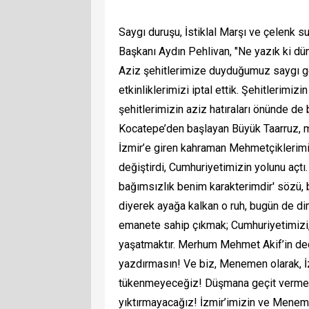
Saygı duruşu, İstiklal Marşı ve çelen
Başkanı Aydın Pehlivan, "Ne yazık ki dün
Aziz şehitlerimize duyduğumuz saygı g
etkinliklerimizi iptal ettik. Şehitlerimi
şehitlerimizin aziz hatıraları önünde de
Kocatepe’den başlayan Büyük Taarruz, mi
İzmir’e giren kahraman Mehmetçiklerimiz
değiştirdi, Cumhuriyetimizin yolunu açt
bağımsızlık benim karakterimdir' sözü, b
diyerek ayağa kalkan o ruh, bugün de di
emanete sahip çıkmak; Cumhuriyetimizi, 
yaşatmaktır. Merhum Mehmet Akif’in dediğ
yazdırmasın! Ve biz, Menemen olarak, İz
tükenmeyeceğiz! Düşmana geçit vermedi
yıktırmayacağız! İzmir’imizin ve Menem