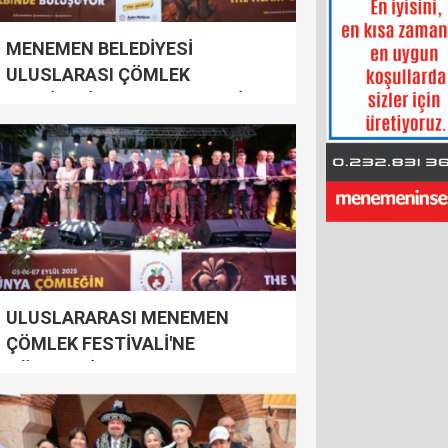
MENEMEN BELEDİYESİ
ULUSLARASI ÇÖMLEK
FESTİVALİ’NE MUHTEŞEM FİNAL
ULUSLARARASI MENEMEN
ÇÖMLEK FESTİVALİ'NE
GÖRKEMLİ AÇILIŞ