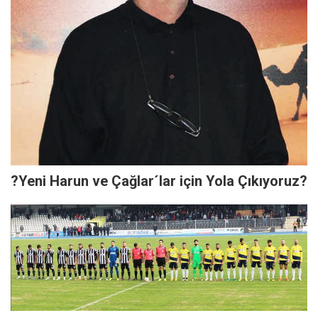
?Yeni Harun ve Çağlar´lar için Yola Çıkıyoruz?