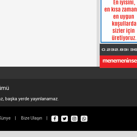
ümü
maz, başka yerde yayınlanamaz.
Künye
|
Bize Ulaşın
|