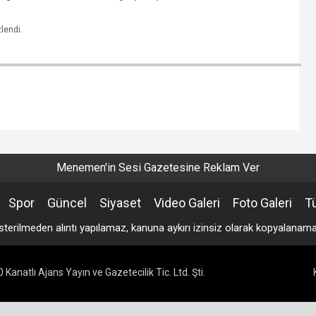
lendi.
Menemen'in Sesi Gazetesine Reklam Ver
Spor
Güncel
Siyaset
Video Galeri
Foto Galeri
T
sterilmeden alıntı yapılamaz, kanuna aykırı izinsiz olarak kopyalana
Kanatlı Ajans Yayın ve Gazetecilik Tic. Ltd. Şti.