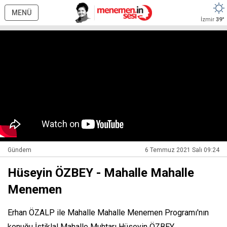
MENÜ
İzmir
39°
Gündem
6 Temmuz 2021 Salı 09:24
Hüseyin ÖZBEY - Mahalle Mahalle
Menemen
Erhan ÖZALP ile Mahalle Mahalle Menemen Programı'nın
konuğu İstiklal Mahalle Muhtarı Hüseyin ÖZBEY