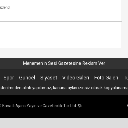
izlendi.
Menemen'in Sesi Gazetesine Reklam Ver
Spor
Güncel
Siyaset
Video Galeri
Foto Galeri
T
sterilmeden alıntı yapılamaz, kanuna aykırı izinsiz olarak kopyalana
Kanatlı Ajans Yayın ve Gazetecilik Tic. Ltd. Şti.