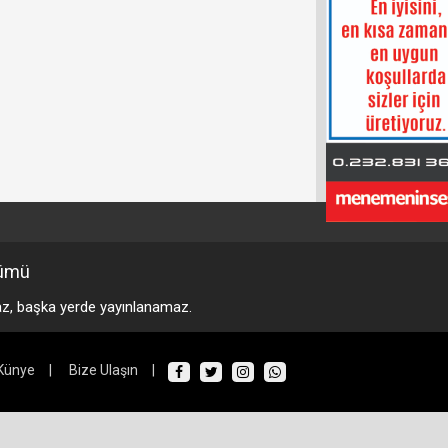
ümü
maz, başka yerde yayınlanamaz.
Künye
|
Bize Ulaşın
|