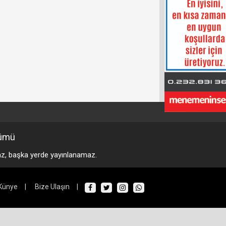
ümü
maz, başka yerde yayınlanamaz.
Künye
|
Bize Ulaşın
|