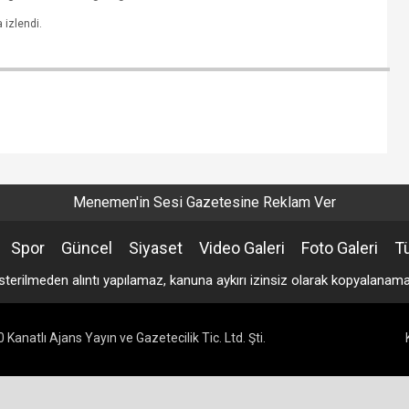
 izlendi.
Menemen'in Sesi Gazetesine Reklam Ver
Spor
Güncel
Siyaset
Video Galeri
Foto Galeri
T
sterilmeden alıntı yapılamaz, kanuna aykırı izinsiz olarak kopyalana
Kanatlı Ajans Yayın ve Gazetecilik Tic. Ltd. Şti.