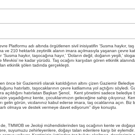
Platformu adı altında örgütlenen sivil inisiyatifin ‘Susma haykır, taş 
ına ve 210 hektarlık zeytinlik alanın imara açılmasıyla yaşanan çevre k
‘Susma haykır, taşocağına hayır,' ‘Doların değil, doğanın yeşili,' slog
 Mevkisi`ne kadar yürüdü. Taş ocağını karşıdan gören etkinlik alanında şa
an etkinlik şölen tadında gerçekleşti.
en önce bir Gaziemirli olarak katıldığının altını çizen Gaziemir Beledi
olduğunu hatırlattı, taşocaklarının çevre katliamına yol açtığını söyledi
mara açıldığını hatırlatan Başkan Şenol, Kent yönetimi sadece belediye 
izin yaşadığımız kente, çocuklarımızın geleceğine sahip çıkıyoruz. Ken
rı gelin görün, vicdanınız kabul ederse imara, taş ocaklarına açın. Biz b
yarlı olmaya ve destek vermeye davet ediyorum” diye konuştu.
e, TMMOB ve Jeoloji mühendislerinden taş ocağının kente ve doğaya e
letenlere, suyumuzu zehirleyenlere, doğayı talan edenlere karşı bir eyl
a çamur yağıyor. Kentimizin üstünden toz bulutu eksilmez, derelerimiz