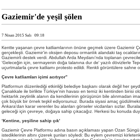
Gaziemir'de yeşil şölen
7 Nisan 2015 Salı
09:18
Kentte yaşanan çevre katliamlarının önüne geçmek üzere Gaziemir Çevre 
gerçekleşti. Gaziemir'in oksijen deposu ormanlık alandaki taş ocaklar
Gaziemirli destek verdi. Abdullah Arda Meydanı'nda toplanan çevreciler 
‘Geleceğin için, sermayenin doğa talanına dur de' yazılı dövizlerle Tepe
uçurtmalarla çevre katliamı protesto edildi. Renkli görüntülere sahne ol
Çevre katliamları içimi acıtıyor”
Platformun düzenlediği etkinliği belediye başkanı olarak değil her şeyd
Çanakkale ile birlikte Türkiye'nin havası en temiz iki kentinden birisi 
hektarlık zeytinlik alanın da kendilerinin görüşünün bile alınmadan i
çok büyük bir örnek teşkil ediyorsunuz. Burada siyasi amaç güdülmeks
Ankara'dan karar verenler bu alanları görseler vicdanları sızlar. Burala
geleceği için çevreye, doğaya sahip çıkacağız. Herkesi bu konuda du
‘Kentine, yeşiline sahip çık'
Gaziemir Çevre Platformu adına basın açıklaması yapan Ozan Süngü d
istediklerinin altını çizerek şunları söyledi: Bu eylem çevremizi kir
kıvılcım çakmak istedik. Yağmurun ardından Gaziemir`in üzerine adet