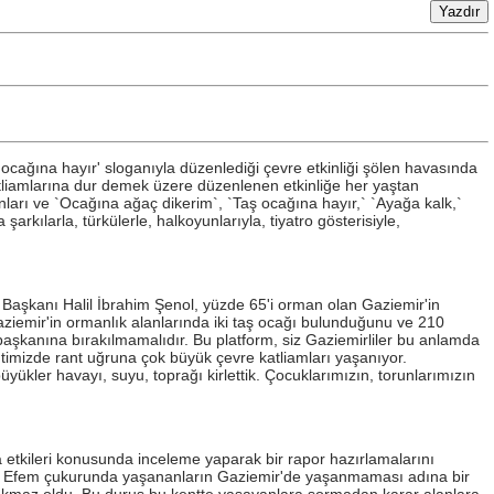
ocağına hayır' sloganıyla düzenlediği çevre etkinliği şölen havasında
atliamlarına dur demek üzere düzenlenen etkinliğe her yaştan
anları ve `Ocağına ağaç dikerim`, `Taş ocağına hayır,` `Ayağa kalk,`
rkılarla, türkülerle, halkoyunlarıyla, tiyatro gösterisiyle,
ye Başkanı Halil İbrahim Şenol, yüzde 65'i orman olan Gaziemir'in
. Gaziemir'in ormanlık alanlarında iki taş ocağı bulunduğunu ve 210
başkanına bırakılmamalıdır. Bu platform, siz Gaziemirliler bu anlamda
timizde rant uğruna çok büyük çevre katliamları yaşanıyor.
üyükler havayı, suyu, toprağı kirlettik. Çocuklarımızın, torunlarımızın
tkileri konusunda inceleme yaparak bir rapor hazırlamalarını
emdir. Efem çukurunda yaşananların Gaziemir'de yaşanmaması adına bir
 akmaz oldu. Bu duruş bu kentte yaşayanlara sormadan karar alanlara