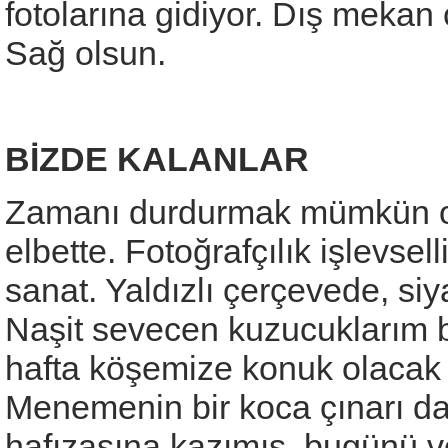
fotolarına gidiyor. Dış mekan
Sağ olsun.
BİZDE KALANLAR
Zamanı durdurmak mümkün 
elbette. Fotoğrafçılık işlevsell
sanat. Yaldızlı çerçevede, siy
Naşit sevecen kuzucuklarım ba
hafta köşemize konuk olaca
Menemenin bir koca çınarı d
hafızasına kazımış, bugünü ve