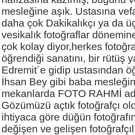
mesleğine aşık. Ustasına vef
daha çok Dakikalıkçı ya da ü
vesikalık fotoğraflar dönemine
çok kolay diyor,herkes fotoğra
öğrendiği sanatını, bir rütüş
Edremit´e gidip ustasından öğ
İhsan Bey gibi baba mesleğini
mekanlarda FOTO RAHMİ adı a
Gözümüzü açtık fotoğrafçı old
ihtiyaca göre düğün fotoğraf
değişen ve gelişen fotoğrafçı