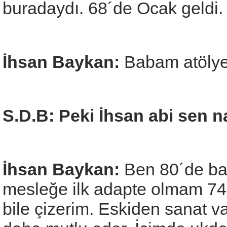
buradaydı. 68´de Ocak geldi.
İhsan Baykan:
Babam atölyec
S.D.B: Peki İhsan abi sen na
İhsan Baykan:
Ben 80´de ba
mesleğe ilk adapte olmam 74
bile çizerim. Eskiden sanat va