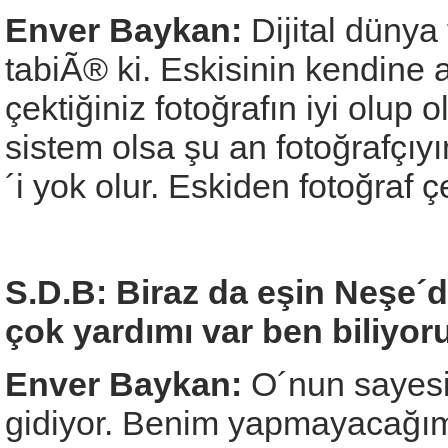
Enver Baykan:
Dijital dünya
tabiÃ® ki. Eskisinin kendine a
çektiğiniz fotoğrafın iyi olup
sistem olsa şu an fotoğrafçıy
´i yok olur. Eskiden fotoğraf
S.D.B: Biraz da eşin Neşe´
çok yardımı var ben biliyor
Enver Baykan:
O´nun sayesi
gidiyor. Benim yapmayacağım 