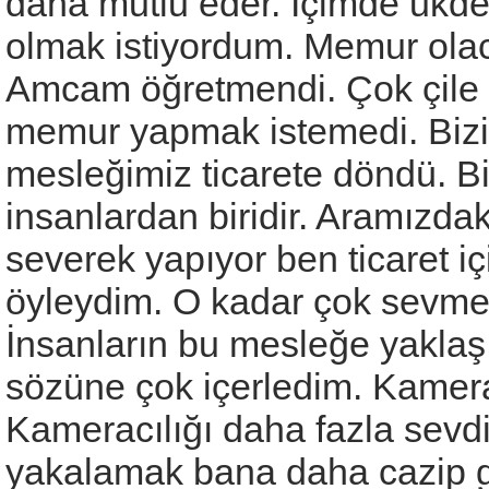
daha mutlu eder. İçimde ukde
olmak istiyordum. Memur olac
Amcam öğretmendi. Çok çile ç
memur yapmak istemedi. Bizi 
mesleğimiz ticarete döndü. B
insanlardan biridir. Aramızdak
severek yapıyor ben ticaret i
öyleydim. O kadar çok sevmedi
İnsanların bu mesleğe yaklaşım
sözüne çok içerledim. Kamera
Kameracılığı daha fazla sevdi
yakalamak bana daha cazip g