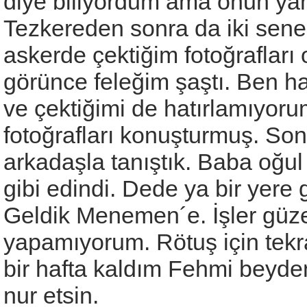
diye biliyordum ama onun yan
Tezkereden sonra da iki sene
askerde çektiğim fotoğrafları o
görünce feleğim şaştı. Ben h
ve çektiğimi de hatırlamıyoru
fotoğrafları konuşturmuş. Son
arkadaşla tanıştık. Baba oğul 
gibi edindi. Dede ya bir yere
Geldik Menemen´e. İşler güze
yapamıyorum. Rötuş için tekr
bir hafta kaldım Fehmi beyden
nur etsin.