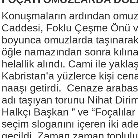
Konuşmaların ardından omuzl
Caddesi, Foklu Çeşme Önü ve
boyunca omuzlarda taşınarak 
öğle namazından sonra kılın
helallik alındı. Cami ile yakl
Kabristan’a yüzlerce kişi ce
naaşı getirdi. Cenaze arabası
adı taşıyan torunu Nihat Dir
Halkçı Başkan ” ve “Foçalılar 
seçim sloganını içeren iki ad
geçildi. Zaman zaman toplul