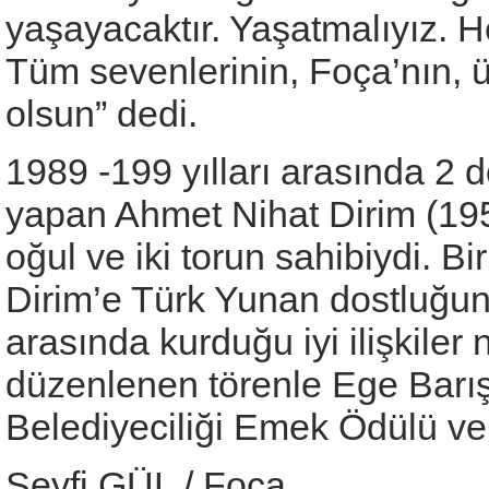
yaşayacaktır. Yaşatmalıyız.
Tüm sevenlerinin, Foça’nın, ü
olsun” dedi.
1989 -199 yılları arasında 2
yapan Ahmet Nihat Dirim (195
oğul ve iki torun sahibiydi. 
Dirim’e Türk Yunan dostluğuna 
arasında kurduğu iyi ilişkiler
düzenlenen törenle Ege Barış 
Belediyeciliği Emek Ödülü ver
Seyfi GÜL / Foça