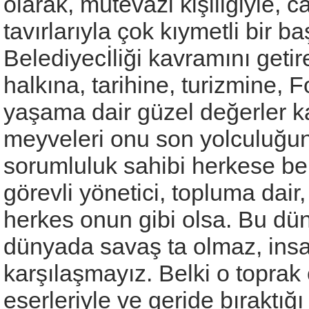
olarak, mütevazi kişiliğiyle, ca
tavırlarıyla çok kıymetli bir 
Belediyecİliği kavramını geti
halkına, tarihine, turizmine,
yaşama dair güzel değerler ka
meyveleri onu son yolculuğun
sorumluluk sahibi herkese b
görevli yönetici, topluma dai
herkes onun gibi olsa. Bu dün
dünyada savaş ta olmaz, insan
karşılaşmayız. Belki o toprak 
eserleriyle ve geride bıraktığ