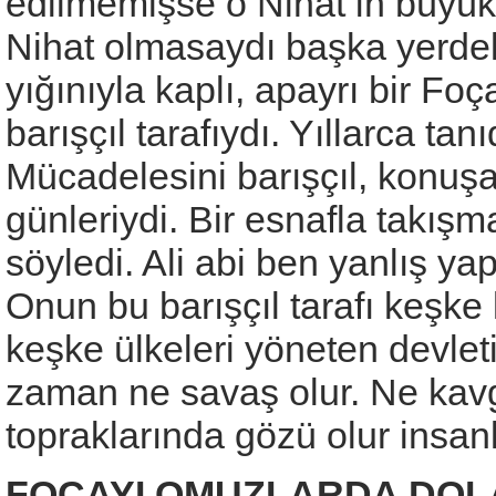
edilmemişse o Nihat’ın büyük
Nihat olmasaydı başka yerdeki
yığınıyla kaplı, apayrı bir Fo
barışçıl tarafıydı. Yıllarca ta
Mücadelesini barışçıl, konuş
günleriydi. Bir esnafla takış
söyledi. Ali abi ben yanlış y
Onun bu barışçıl tarafı keşke 
keşke ülkeleri yöneten devlet
zaman ne savaş olur. Ne kavga
topraklarında gözü olur insanl
FOÇAYI OMUZLARDA DOL