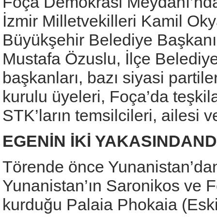
Foça Demokrasi Meydanı’nda 
İzmir Milletvekilleri Kamil Okya
Büyükşehir Belediye Başkanı
Mustafa Özuslu, İlçe Belediye
başkanları, bazı siyasi partile
kurulu üyeleri, Foça’da teşkila
STK’ların temsilcileri, ailesi 
EGENİN İKİ YAKASINDAN
Törende önce Yunanistan’dan
Yunanistan’ın Saronikos ve F
kurduğu Palaia Phokaia (Eski