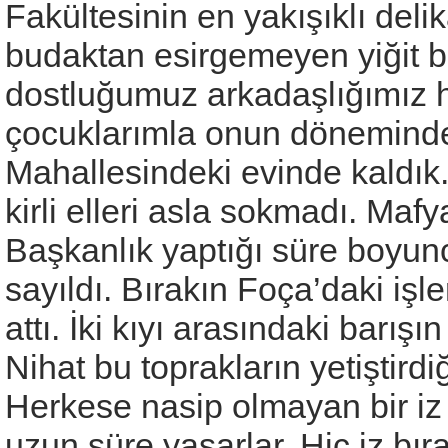
Fakültesinin en yakışıklı delik
budaktan esirgemeyen yiğit bi
dostluğumuz arkadaşlığımız h
çocuklarımla onun döneminde
Mahallesindeki evinde kaldık.
kirli elleri asla sokmadı. Maf
Başkanlık yaptığı süre boyunc
sayıldı. Bırakın Foça’daki işl
attı. İki kıyı arasındaki barışın
Nihat bu toprakların yetiştirdi
Herkese nasip olmayan bir iz b
uzun süre yaşarlar. Hiç iz bı