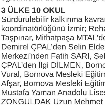
3 ÜLKE 10 OKUL
Sürdürülebilir kalkınma kavram
koordinatörlüğünü İzmir; Reha
Taşpınar, Mithatpaşa MTAL’
Demirel ÇPAL’den Selin Elde
Merkezi’nden Fatih SARI, Şe
ÇPAL’den İlgi DİLMEN, Borno
Vural, Bornova Mesleki Eği
Afşar, Bornova Mesleki Eğit
Mustafa Yaman Anadolu Lises
ZONGULDAK Uzun Mehmet Me