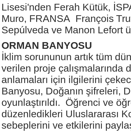
Lisesi'nden Ferah Kütük, İS
Muro, FRANSA François Truf
Sepúlveda ve Manon Lefort üs
ORMAN BANYOSU
İklim sorununun artık tüm dü
verilen proje çalışmalarında 
anlamaları için ilgilerini çeke
Banyosu, Doğanın şifreleri, Do
oyunlaştırıldı. Öğrenci ve öğ
düzenledikleri Uluslararası Ko
sebeplerini ve etkilerini payl