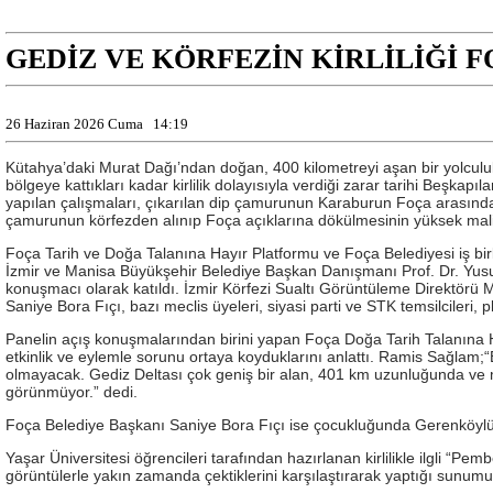
GEDİZ VE KÖRFEZİN KİRLİLİĞİ 
26 Haziran 2026 Cuma
14:19
Kütahya’daki Murat Dağı’ndan doğan, 400 kilometreyi aşan bir yolculukl
bölgeye kattıkları kadar kirlilik dolayısıyla verdiği zarar tarihi Beşkap
yapılan çalışmaları, çıkarılan dip çamurunun Karaburun Foça arasındak
çamurunun körfezden alınıp Foça açıklarına dökülmesinin yüksek maliy
Foça Tarih ve Doğa Talanına Hayır Platformu ve Foça Belediyesi iş birl
İzmir ve Manisa Büyükşehir Belediye Başkan Danışmanı Prof. Dr. Yusuf
konuşmacı olarak katıldı. İzmir Körfezi Sualtı Görüntüleme Direktörü Mu
Saniye Bora Fıçı, bazı meclis üyeleri, siyasi parti ve STK temsilcileri, pl
Panelin açış konuşmalarından birini yapan Foça Doğa Tarih Talanına H
etkinlik ve eylemle sorunu ortaya koyduklarını anlattı. Ramis Sağlam;“
olmayacak. Gediz Deltası çok geniş bir alan, 401 km uzunluğunda ve m
görünmüyor.” dedi.
Foça Belediye Başkanı Saniye Bora Fıçı ise çocukluğunda Gerenköylüler 
Yaşar Üniversitesi öğrencileri tarafından hazırlanan kirlilikle ilgli “Pe
görüntülerle yakın zamanda çektiklerini karşılaştırarak yaptığı sunumu