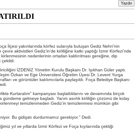
ATIRILDI
ça İlçesi yakınlarında körfez sularıyla buluşan Gediz Nehri’nin
vre aktivistleri Gediz’in’de kirliliğine katkı yaptığı İzmir Körfezi’nde
kirlenmesinin nedenlerinin ortadan kaldırılması gereğine, dip
 çekildi.
iriciliğini İZDENİZ Yönetim Kurulu Başkanı Dr. Işıkhan Güler yaptı.
 Yeşim Özkan ve Ege Üniversitesi Öğretim Üyesi Dr. Levent Yurga
rafları ve görüntüler katılımcılarla paylaşıldı. Foça Belediye Başkanı
edi.
likte Kurtaralım” kampanyası başlattıklarını ve devamında birçok
la gündeme gelmeye başladı. Yarım asırlık kirliliğin çözümü de kolay
ki kirlenmeyi temizlenmeden Gediz’in temizlenmesi mümkün gibi
eniyor. Bu gidişatı durdurmamız gerekiyor.” Dedi.
imiz yıl ve yıllarda İzmir Körfezi ve Foça kıyılarında çektiği