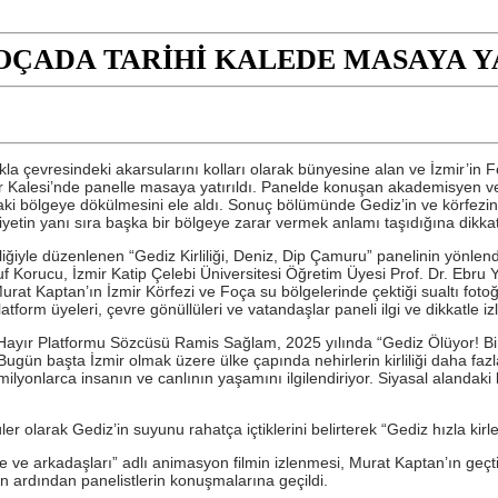
FOÇADA TARİHİ KALEDE MASAYA Y
a çevresindeki akarsularını kolları olarak bünyesine alan ve İzmir’in Fo
ılar Kalesi’nde panelle masaya yatırıldı. Panelde konuşan akademisyen ve çe
i bölgeye dökülmesini ele aldı. Sonuç bölümünde Gediz’in ve körfezin 
etin yanı sıra başka bir bölgeye zarar vermek anlamı taşıdığına dikkat
iğiyle düzenlenen “Gediz Kirliliği, Deniz, Dip Çamuru” panelinin yönlend
 Korucu, İzmir Katip Çelebi Üniversitesi Öğretim Üyesi Prof. Dr. Ebru
rat Kaptan’ın İzmir Körfezi ve Foça su bölgelerinde çektiği sualtı fotoğ
atform üyeleri, çevre gönüllüleri ve vatandaşlar paneli ilgi ve dikkatle izl
ayır Platformu Sözcüsü Ramis Sağlam, 2025 yılında “Gediz Ölüyor! Bir
Bugün başta İzmir olmak üzere ülke çapında nehirlerin kirliliği daha faz
ilyonlarca insanın ve canlının yaşamını ilgilendiriyor. Siyasal alanda
olarak Gediz’in suyunu rahatça içtiklerini belirterek “Gediz hızla kirl
mbe ve arkadaşları” adlı animasyon filmin izlenmesi, Murat Kaptan’ın geçtiğ
n ardından panelistlerin konuşmalarına geçildi.