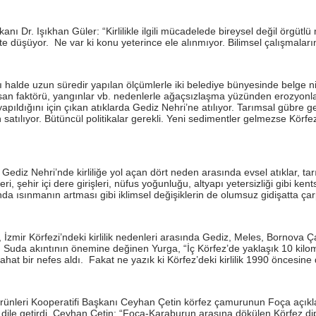
ı Dr. Işıkhan Güler: “Kirlilikle ilgili mücadelede bireysel değil örgütlü 
te düşüyor. Ne var ki konu yeterince ele alınmıyor. Bilimsel çalışmaları
 halde uzun süredir yapılan ölçümlerle iki belediye bünyesinde belge nite
an faktörü, yangınlar vb. nedenlerle ağaçsızlaşma yüzünden erozyonlar
ıldığını için çıkan atıklarda Gediz Nehri’ne atılıyor. Tarımsal gübre ge
tılıyor. Bütüncül politikalar gerekli. Yeni sedimentler gelmezse Körfez üç
İ
iz Nehri’nde kirliliğe yol açan dört neden arasında evsel atıklar, tarımsal
ri, şehir içi dere girişleri, nüfus yoğunluğu, altyapı yetersizliği gibi ken
da ısınmanın artması gibi iklimsel değişiklerin de olumsuz gidişatta çar
İzmir Körfezi’ndeki kirlilik nedenleri arasında Gediz, Meles, Bornova Çayı
dı. Suda akıntının önemine değinen Yurga, “İç Körfez’de yaklaşık 10 ki
at bir nefes aldı. Fakat ne yazık ki Körfez’deki kirlilik 1990 öncesine d
leri Kooperatifi Başkanı Ceyhan Çetin körfez çamurunun Foça açıkların
dile getirdi. Ceyhan Çetin; “Foça-Karaburun arasına dökülen Körfez dip