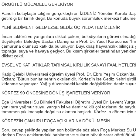
ÖRGÜTLÜ MÜCADELE GEREKİYOR
Panelin kolaylaştırıcılığını gerçekleştiren İZDENİZ Yönetim Kurulu Başkan
getirdiği bir kirlilik değil. Bu konuda büyük sorumluluk merkezi hüküme
YENİ SEDİMENT GELMEZSE GEDİZ ÜÇ YILDA TEMİZLENİR
İnsan faktörü ve yangınlara dikkat çeken, belediyelerin görevi olmadığı
Büyükşehir Belediye Başkan Danışmanı Prof. Dr. Yusuf Korucu ise “İns
çamuruna olumsuz katkıda bulunuyor. Büyükbaş hayvancılık bilinçsiz yap
toprağa, suya ve havaya geçiyor. Bu kısım şirketler tarafından yeniden sa
dikkat çekti.
EVSEL VE KATI ATIKLAR TARIMSAL KİRLİLİK SANAYİ FAALİYETLER
Katip Çelebi Üniversitesi öğretim üyesi Prof. Dr. Ebru Yeşim Özkan’da, Ged
Özkan; “Bütün bunlar nehrin oksijenidir. Körfez’in ise Gediz Nehri girdile
kirlenme yaşanıyor. Yağış düzenindeki keskin değişiklikler, deniz suyun
KÖRFEZ 90 ÖNCESİNE DÖNÜŞ İŞARETLERİ VERİYOR
Ege Üniversitesi Su Bilimleri Fakültesi Öğretim Üyesi Dr. Levent Yurga, 
yanı sıra yağmur suyu, yangın isi ve demir yüklü çöl tozlarını da say
tamamen yıkılmasıyla doğal su akıntısı başladı. Körfez o dönem için rah
KÖRFEZİN ÇAMURU FOÇA AÇIKLARINA DÖKÜLMESİN
Soru cevap şeklinde yapılan son bölümde söz alan Foça Merkez Su Ürün
derken Foça açıklarındaki habitatın ve suların büyük zarar gördüğünü 