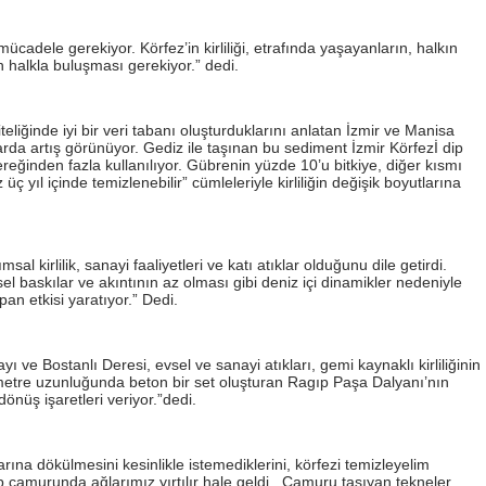
mücadele gerekiyor. Körfez’in kirliliği, etrafında yaşayanların, halkın
n halkla buluşması gerekiyor.” dedi.
liğinde iyi bir veri tabanı oluşturduklarını anlatan İzmir ve Manisa
da artış görünüyor. Gediz ile taşınan bu sediment İzmir Körfezİ dip
reğinden fazla kullanılıyor. Gübrenin yüzde 10’u bitkiye, diğer kısmı
 yıl içinde temizlenebilir” cümleleriyle kirliliğin değişik boyutlarına
 kirlilik, sanayi faaliyetleri ve katı atıklar olduğunu dile getirdi.
tsel baskılar ve akıntının az olması gibi deniz içi dinamikler nedeniyle
pan etkisi yaratıyor.” Dedi.
 ve Bostanlı Deresi, evsel ve sanayi atıkları, gemi kaynaklı kirliliğinin
lometre uzunluğunda beton bir set oluşturan Ragıp Paşa Dalyanı’nın
önüş işaretleri veriyor.”dedi.
a dökülmesini kesinlikle istemediklerini, körfezi temizleyelim
 çamurunda ağlarımız yırtılır hale geldi. Çamuru taşıyan tekneler