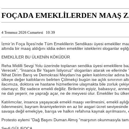
FOÇADA EMEKLİLERDEN MAAŞ 
4 Temmuz 2026 Cumartesi
10:39
İzmir’in Foça İlçesi’nde Tüm Emeklilerin Sendikası üyesi emekliler ma
altında bir maaş aldığını iddia eden emekliler isteklerini sloganlar eşliğ
EMEKLİLER BU ÜLKENİN KÖKÜDÜR
Reha Midilli Sevgi Yolu üzerinde toplanan sendika üyesi emeklilere ba
Verecek”, “İnsanca Bir Yaşam İstiyoruz” sloganları atarak ve ellerind
Nihat Dirim Barış ve Demokrasi Meydanı’na gelen katılımcılar adına bas
ülkeye değer kattıklarını belirten Çölmekçi bugün ise açlık sınırının 
ilacımıza, doktora ve hastane hizmetlerine ulaşmakta bile zorluk çekiyor
olamayız. Biz sadece emekli değiliz. Birilerinin eşiyiz, babasıyız, an
ne dalı yeşerir, ne yaprağı açar, ne de meyvesi olur. Emekliler bu ül
Katılımcılar, insanca yaşayacak emekli maaşı verilmesini, emekli aylığı
ödenmesini, bayram ikramiyelerinin en az bir asgari ücret seviyesinde o
savaşa değil emekçiye, barışa ve halkın refahına kaynak ayrılmasını, e
Protesto eylemi “Dağ Başını Duman Almış “marşının okunmasıyla tam
Seyfi GÜL/FOÇA