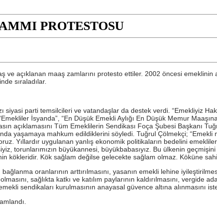
ZAMMI PROTESTOSU
aş ve açıklanan maaş zamlarını protesto ettiler. 2002 öncesi emeklinin
inde sıraladılar.
zı siyasi parti temsilcileri ve vatandaşlar da destek verdi. “Emekliy
e “Emekliler İsyanda”, “En Düşük Emekli Aylığı En Düşük Memur Maaşına 
ın açıklamasını Tüm Emeklilerin Sendikası Foça Şubesi Başkanı Tuğrul Çö
altında yaşamaya mahkum edildiklerini söyledi. Tuğrul Çölmekçi; “Emekl
uz. Yıllardır uygulanan yanlış ekonomik politikaların bedelini emekliler 
nesiyiz, torunlarımızın büyükannesi, büyükbabasıyız. Bu ülkenin geçmişi
kenin kökleridir. Kök sağlam değilse gelecekte sağlam olmaz. Köküne sa
 bağlanma oranlarının arttırılmasını, yasanın emekli lehine iyileştirilm
lmasını, sağlıkta katkı ve katılım paylarının kaldırılmasını, vergide ad
mekli sendikaları kurulmasının anayasal güvence altına alınmasını isted
amlandı.