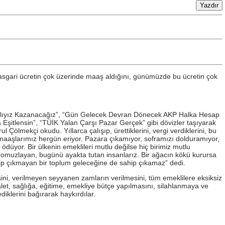
 asgari ücretin çok üzerinde maaş aldığını, günümüzde bu ücretin çok
iz Haklıyız Kazanacağız”, “Gün Gelecek Devran Dönecek AKP Halka Hesap
Eşitlensin”, “TÜİK Yalan Çarşı Pazar Gerçek” gibi dövizler taşıyarak
lmekçi okudu. Yıllarca çalışıp, ürettiklerini, vergi verdiklerini, bu
i maaşlarımız hergün eriyor. Pazara çıkamıyor, soframızı dolduramıyor,
ödüyor. Bir ülkenin emeklileri mutlu değilse hiç birimiz mutlu
ni omuzlayan, bugünü ayakta tutan insanlarız. Bir ağacın kökü kurursa
hip çıkmayan bir toplum geleceğine de sahip çıkamaz” dedi.
esini, verilmeyen seyyanen zamların verilmesini, tüm emeklilere eksiksiz
alet, sağlığa, eğitime, emekliye bütçe yapılmasını, silahlanmaya ve
iklerini bağırarak haykırdılar.