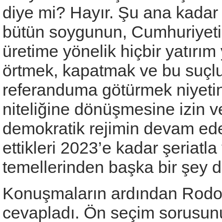
diye mi? Hayır. Şu ana kadar 
bütün soygunun, Cumhuriyetin
üretime yönelik hiçbir yatır
örtmek, kapatmak ve bu suçl
referanduma götürmek niyeti
niteliğine dönüşmesine izin v
demokratik rejimin devam ede
ettikleri 2023’e kadar şeriatl
temellerinden başka bir şey de
Konuşmaların ardından Rodopl
cevapladı. Ön seçim sorusunu