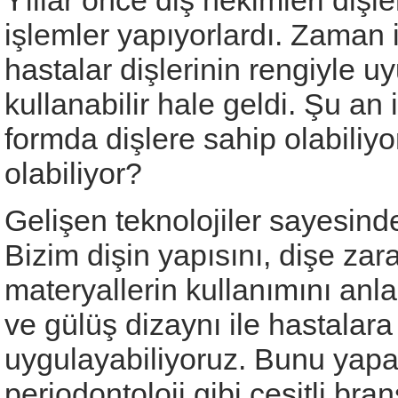
Yıllar önce diş hekimleri diş
işlemler yapıyorlardı. Zaman 
hastalar dişlerinin rengiyle u
kullanabilir hale geldi. Şu an i
formda dişlere sahip olabiliy
olabiliyor?
Gelişen teknolojiler sayesin
Bizim dişin yapısını, dişe za
materyallerin kullanımını anl
ve gülüş dizaynı ile hastalara 
uygulayabiliyoruz. Bunu yapar
periodontoloji gibi çeşitli br