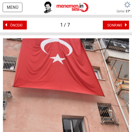
MENÜ
İzmir
37°
1 / 7
ÖNCEKİ
SONRAKİ