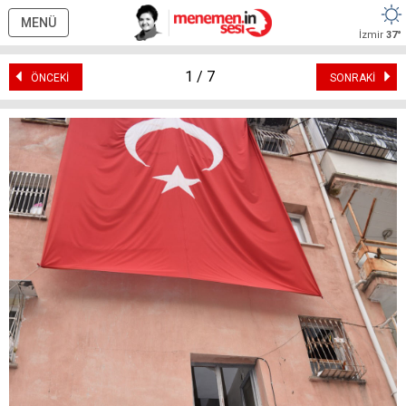
MENÜ
İzmir
37°
1 / 7
ÖNCEKİ
SONRAKİ