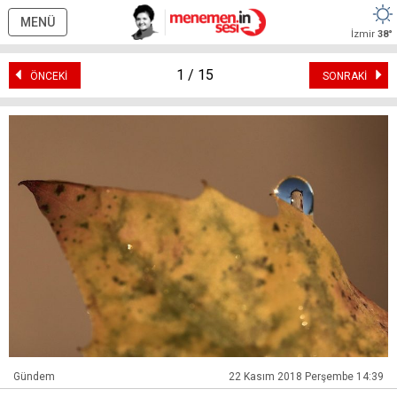
MENÜ
İzmir
38°
1 / 15
ÖNCEKİ
SONRAKİ
Gündem
22 Kasım 2018 Perşembe 14:39