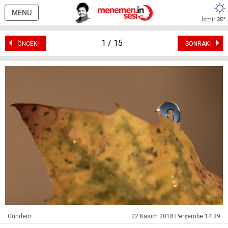
MENÜ
İzmir
35°
1 / 15
ÖNCEKİ
SONRAKİ
Gündem
22 Kasım 2018 Perşembe 14:39