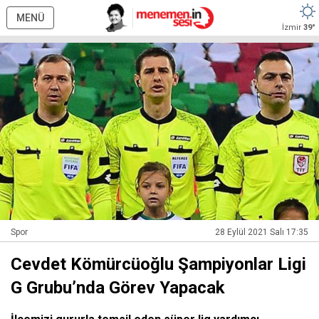
MENÜ
İzmir
39°
Spor
28 Eylül 2021 Salı 17:35
Cevdet Kömürcüoğlu Şampiyonlar Ligi
G Grubu’nda Görev Yapacak