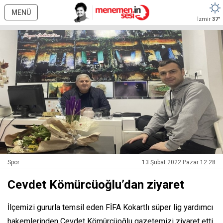
MENÜ
İzmir
37°
Spor
13 Şubat 2022 Pazar 12:28
Cevdet Kömürcüoğlu’dan ziyaret
İlçemizi gururla temsil eden FİFA Kokartlı süper lig yardımcı
hakemlerinden Cevdet Kömürcüoğlu gazetemizi ziyaret etti.