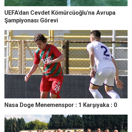
UEFA'dan Cevdet Kömürcüoğlu'na Avrupa
Şampiyonası Görevi
Nasa Doge Menemenspor : 1 Karşıyaka : 0