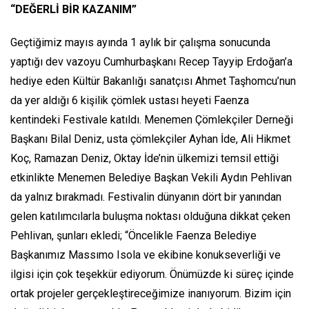
“DEĞERLİ BİR KAZANIM”
Geçtiğimiz mayıs ayında 1 aylık bir çalışma sonucunda
yaptığı dev vazoyu Cumhurbaşkanı Recep Tayyip Erdoğan’a
hediye eden Kültür Bakanlığı sanatçısı Ahmet Taşhomcu’nun
da yer aldığı 6 kişilik çömlek ustası heyeti Faenza
kentindeki Festivale katıldı. Menemen Çömlekçiler Derneği
Başkanı Bilal Deniz, usta çömlekçiler Ayhan İde, Ali Hikmet
Koç, Ramazan Deniz, Oktay İde’nin ülkemizi temsil ettiği
etkinlikte Menemen Belediye Başkan Vekili Aydın Pehlivan
da yalnız bırakmadı. Festivalin dünyanın dört bir yanından
gelen katılımcılarla buluşma noktası olduğuna dikkat çeken
Pehlivan, şunları ekledi; “Öncelikle Faenza Belediye
Başkanımız Massımo Isola ve ekibine konukseverliği ve
ilgisi için çok teşekkür ediyorum. Önümüzde ki süreç içinde
ortak projeler gerçekleştireceğimize inanıyorum. Bizim için