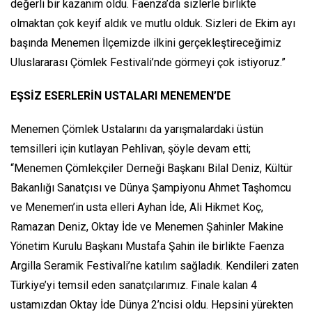
değerli bir kazanım oldu. Faenza’da sizlerle birlikte
olmaktan çok keyif aldık ve mutlu olduk. Sizleri de Ekim ayı
başında Menemen İlçemizde ilkini gerçekleştireceğimiz
Uluslararası Çömlek Festivali’nde görmeyi çok istiyoruz.”
EŞSİZ ESERLERİN USTALARI MENEMEN’DE
Menemen Çömlek Ustalarını da yarışmalardaki üstün
temsilleri için kutlayan Pehlivan, şöyle devam etti;
“Menemen Çömlekçiler Derneği Başkanı Bilal Deniz, Kültür
Bakanlığı Sanatçısı ve Dünya Şampiyonu Ahmet Taşhomcu
ve Menemen’in usta elleri Ayhan İde, Ali Hikmet Koç,
Ramazan Deniz, Oktay İde ve Menemen Şahinler Makine
Yönetim Kurulu Başkanı Mustafa Şahin ile birlikte Faenza
Argilla Seramik Festivali’ne katılım sağladık. Kendileri zaten
Türkiye’yi temsil eden sanatçılarımız. Finale kalan 4
ustamızdan Oktay İde Dünya 2’ncisi oldu. Hepsini yürekten