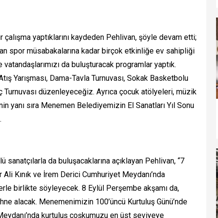
ir çalışma yaptıklarını kaydeden Pehlivan, şöyle devam etti;
dan spor müsabakalarına kadar birçok etkinliğe ev sahipliği
de vatandaşlarımızı da buluşturacak programlar yaptık.
 Atış Yarışması, Dama-Tavla Turnuvası, Sokak Basketbolu
nç Turnuvası düzenleyeceğiz. Ayrıca çocuk atölyeleri, müzik
erinin yanı sıra Menemen Belediyemizin El Sanatları Yıl Sonu
.
ü sanatçılarla da buluşacaklarına açıklayan Pehlivan, “7
r Ali Kınık ve İrem Derici Cumhuriyet Meydanı’nda
lerle birlikte söyleyecek. 8 Eylül Perşembe akşamı da,
hne alacak. Menemenimizin 100’üncü Kurtuluş Günü’nde
t Meydanı’nda kurtuluş coşkumuzu en üst seviyeye