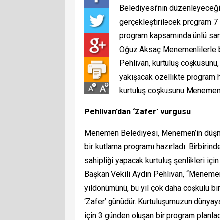
Belediyesi’nin düzenleyeceği e
gerçekleştirilecek program 7 
program kapsamında ünlü sanatç
Oğuz Aksaç Menemenlilerle b
Pehlivan, kurtuluş coşkusunu,
yakışacak özellikte program h
kurtuluş coşkusunu Menemen’
Pehlivan’dan ‘Zafer’ vurgusu
Menemen Belediyesi, Menemen’in düşman 
bir kutlama programı hazırladı. Birbirinde
sahipliği yapacak kurtuluş şenlikleri iç
Başkan Vekili Aydın Pehlivan, “Menemeni
yıldönümünü, bu yıl çok daha coşkulu bir 
‘Zafer’ günüdür. Kurtuluşumuzun dünyaya
için 3 günden oluşan bir program planlad