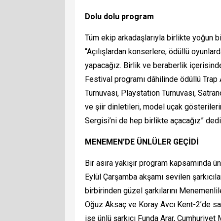
Dolu dolu program
Tüm ekip arkadaşlarıyla birlikte yoğun b
“Açılışlardan konserlere, ödüllü oyunlar
yapacağız. Birlik ve beraberlik içerisin
Festival programı dâhilinde ödüllü Trap
Turnuvası, Playstation Turnuvası, Satra
ve şiir dinletileri, model uçak gösteril
Sergisi’ni de hep birlikte açacağız” dedi
MENEMEN’DE ÜNLÜLER GEÇİDİ
Bir asıra yakışır program kapsamında ünl
Eylül Çarşamba akşamı sevilen şarkıcıla
birbirinden güzel şarkılarını Menemenli
Oğuz Aksaç ve Koray Avcı Kent-2’de sa
ise ünlü şarkıcı Funda Arar, Cumhuriye